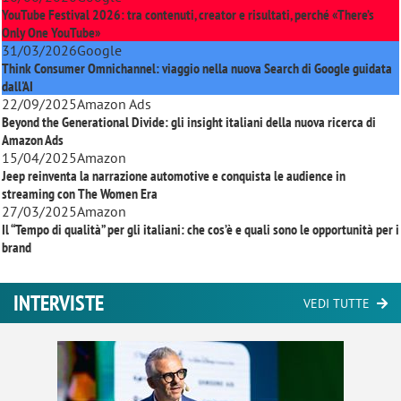
YouTube Festival 2026: tra contenuti, creator e risultati, perché «There’s
Only One YouTube»
31/03/2026
Google
Think Consumer Omnichannel: viaggio nella nuova Search di Google guidata
dall'AI
22/09/2025
Amazon Ads
Beyond the Generational Divide: gli insight italiani della nuova ricerca di
Amazon Ads
15/04/2025
Amazon
Jeep reinventa la narrazione automotive e conquista le audience in
streaming con
The Women Era
27/03/2025
Amazon
Il “Tempo di qualità” per gli italiani: che cos’è e quali sono le opportunità per i
brand
INTERVISTE
VEDI TUTTE