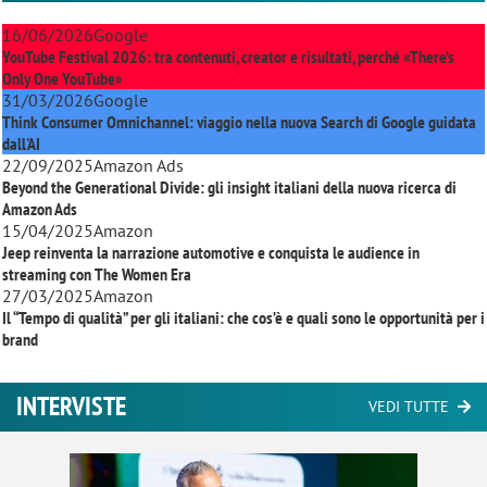
16/06/2026
Google
YouTube Festival 2026: tra contenuti, creator e risultati, perché «There’s
Only One YouTube»
31/03/2026
Google
Think Consumer Omnichannel: viaggio nella nuova Search di Google guidata
dall'AI
22/09/2025
Amazon Ads
Beyond the Generational Divide: gli insight italiani della nuova ricerca di
Amazon Ads
15/04/2025
Amazon
Jeep reinventa la narrazione automotive e conquista le audience in
streaming con
The Women Era
27/03/2025
Amazon
Il “Tempo di qualità” per gli italiani: che cos’è e quali sono le opportunità per i
brand
INTERVISTE
VEDI TUTTE