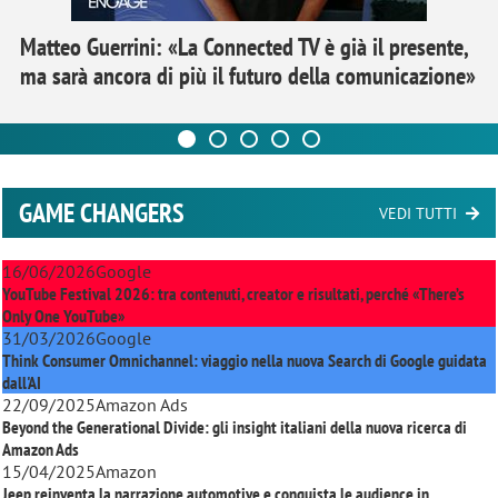
Matteo Guerrini: «La Connected TV è già il presente,
ma sarà ancora di più il futuro della comunicazione»
GAME CHANGERS
VEDI TUTTI
16/06/2026
Google
YouTube Festival 2026: tra contenuti, creator e risultati, perché «There’s
Only One YouTube»
31/03/2026
Google
Think Consumer Omnichannel: viaggio nella nuova Search di Google guidata
dall'AI
22/09/2025
Amazon Ads
Beyond the Generational Divide: gli insight italiani della nuova ricerca di
Amazon Ads
15/04/2025
Amazon
Jeep reinventa la narrazione automotive e conquista le audience in