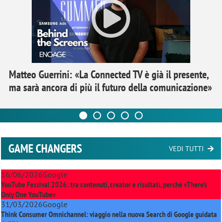
Matteo Guerrini: «La Connected TV è già il presente,
ma sarà ancora di più il futuro della comunicazione»
GAME CHANGERS
VEDI TUTTI
16/06/2026
Google
YouTube Festival 2026: tra contenuti, creator e risultati, perché «There’s
Only One YouTube»
31/03/2026
Google
Think Consumer Omnichannel: viaggio nella nuova Search di Google guidata