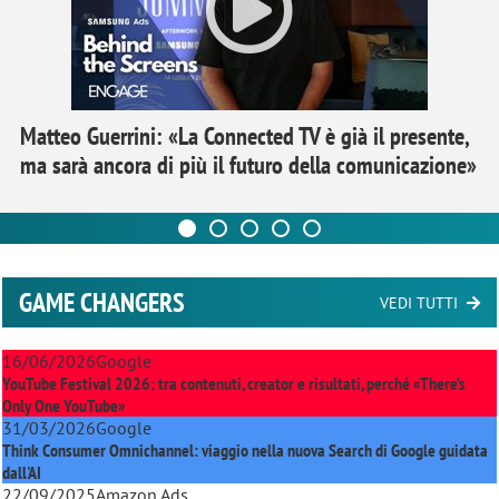
Matteo Guerrini: «La Connected TV è già il presente,
ma sarà ancora di più il futuro della comunicazione»
GAME CHANGERS
VEDI TUTTI
16/06/2026
Google
YouTube Festival 2026: tra contenuti, creator e risultati, perché «There’s
Only One YouTube»
31/03/2026
Google
Think Consumer Omnichannel: viaggio nella nuova Search di Google guidata
dall'AI
22/09/2025
Amazon Ads