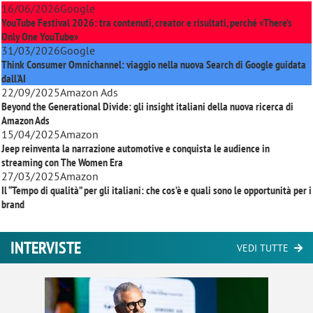
16/06/2026
Google
YouTube Festival 2026: tra contenuti, creator e risultati, perché «There’s
Only One YouTube»
31/03/2026
Google
Think Consumer Omnichannel: viaggio nella nuova Search di Google guidata
dall'AI
22/09/2025
Amazon Ads
Beyond the Generational Divide: gli insight italiani della nuova ricerca di
Amazon Ads
15/04/2025
Amazon
Jeep reinventa la narrazione automotive e conquista le audience in
streaming con
The Women Era
27/03/2025
Amazon
Il “Tempo di qualità” per gli italiani: che cos’è e quali sono le opportunità per i
brand
INTERVISTE
VEDI TUTTE