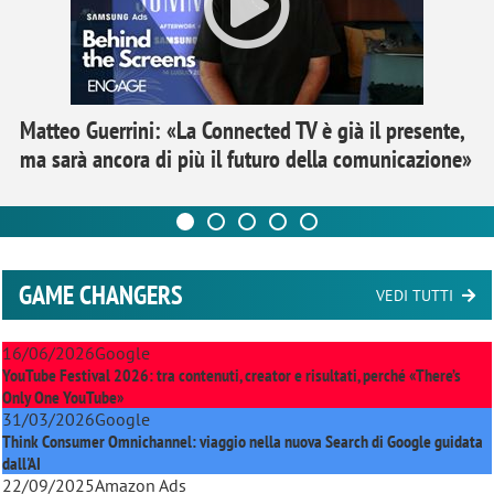
Matteo Guerrini: «La Connected TV è già il presente,
ma sarà ancora di più il futuro della comunicazione»
GAME CHANGERS
VEDI TUTTI
16/06/2026
Google
YouTube Festival 2026: tra contenuti, creator e risultati, perché «There’s
Only One YouTube»
31/03/2026
Google
Think Consumer Omnichannel: viaggio nella nuova Search di Google guidata
dall'AI
22/09/2025
Amazon Ads