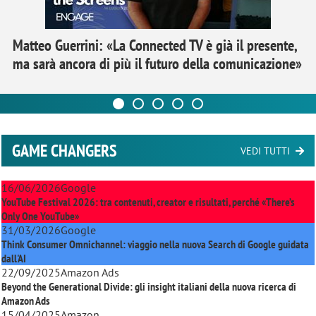
Matteo Guerrini: «La Connected TV è già il presente,
ma sarà ancora di più il futuro della comunicazione»
GAME CHANGERS
VEDI TUTTI
16/06/2026
Google
YouTube Festival 2026: tra contenuti, creator e risultati, perché «There’s
Only One YouTube»
31/03/2026
Google
Think Consumer Omnichannel: viaggio nella nuova Search di Google guidata
dall'AI
22/09/2025
Amazon Ads
Beyond the Generational Divide: gli insight italiani della nuova ricerca di
Amazon Ads
15/04/2025
Amazon