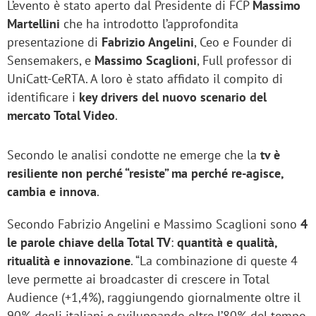
L’evento è stato aperto dal Presidente di FCP
Massimo
Martellini
che ha introdotto l’approfondita
presentazione di
Fabrizio Angelini
, Ceo e Founder di
Sensemakers, e
Massimo Scaglioni
, Full professor di
UniCatt-CeRTA. A loro è stato affidato il compito di
identificare i
key drivers del nuovo scenario del
mercato Total Video
.
Secondo le analisi condotte ne emerge che la
tv è
resiliente non perché “resiste” ma perché re-agisce,
cambia e innova
.
Secondo Fabrizio Angelini e Massimo Scaglioni sono
4
le parole chiave della Total TV
:
quantità e qualità,
ritualità e innovazione
. “La combinazione di queste 4
leve permette ai broadcaster di crescere in Total
Audience (+1,4%), raggiungendo giornalmente oltre il
90% degli italiani e sviluppando oltre l’80% del tempo