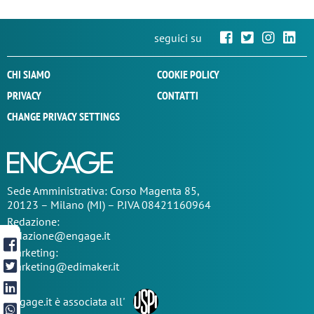
seguici su
CHI SIAMO
COOKIE POLICY
PRIVACY
CONTATTI
CHANGE PRIVACY SETTINGS
Sede
Amministrativa
: Corso Magenta 85,
20123 – Milano (MI) – P.IVA 08421160964
Redazione:
redazione@engage.it
Marketing:
marketing@edimaker.it
Engage.it è associata all'