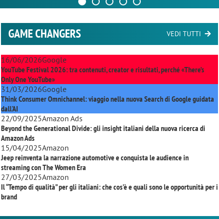
GAME CHANGERS
VEDI TUTTI
16/06/2026
Google
YouTube Festival 2026: tra contenuti, creator e risultati, perché «There’s
Only One YouTube»
31/03/2026
Google
Think Consumer Omnichannel: viaggio nella nuova Search di Google guidata
dall'AI
22/09/2025
Amazon Ads
Beyond the Generational Divide: gli insight italiani della nuova ricerca di
Amazon Ads
15/04/2025
Amazon
Jeep reinventa la narrazione automotive e conquista le audience in
streaming con
The Women Era
27/03/2025
Amazon
Il “Tempo di qualità” per gli italiani: che cos’è e quali sono le opportunità per i
brand