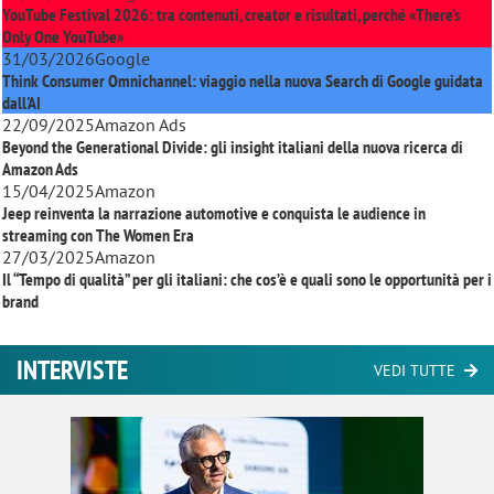
YouTube Festival 2026: tra contenuti, creator e risultati, perché «There’s
Only One YouTube»
31/03/2026
Google
Think Consumer Omnichannel: viaggio nella nuova Search di Google guidata
dall'AI
22/09/2025
Amazon Ads
Beyond the Generational Divide: gli insight italiani della nuova ricerca di
Amazon Ads
15/04/2025
Amazon
Jeep reinventa la narrazione automotive e conquista le audience in
streaming con
The Women Era
27/03/2025
Amazon
Il “Tempo di qualità” per gli italiani: che cos’è e quali sono le opportunità per i
brand
INTERVISTE
VEDI TUTTE