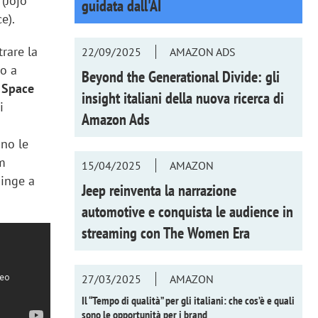
 (Jojo
guidata dall'AI
e).
trare la
22/09/2025
AMAZON ADS
ro a
Beyond the Generational Divide: gli
 Space
insight italiani della nuova ricerca di
i
Amazon Ads
ino le
lm
15/04/2025
AMAZON
pinge a
Jeep reinventa la narrazione
automotive e conquista le audience in
streaming con
The Women Era
27/03/2025
AMAZON
Il “Tempo di qualità” per gli italiani: che cos’è e quali
sono le opportunità per i brand