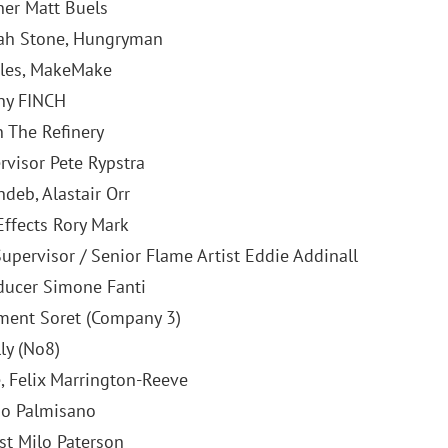
er Matt Buels
ah Stone, Hungryman
gles, MakeMake
ny FINCH
n The Refinery
rvisor Pete Rypstra
deb, Alastair Orr
Effects Rory Mark
Supervisor / Senior Flame Artist Eddie Addinall
ducer Simone Fanti
ment Soret (Company 3)
ly (No8)
, Felix Marrington-Reeve
ano Palmisano
st Milo Paterson