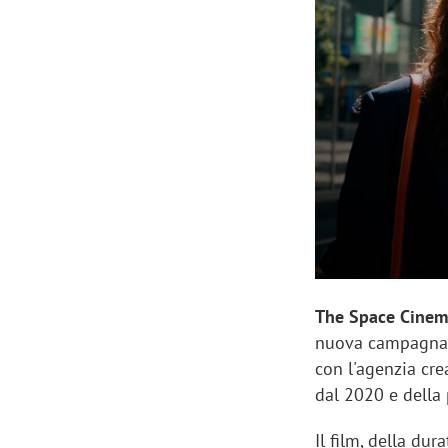
Manassero, Samsung Ads: «Con Total
Perez, Sam
View la reach della CTV diventa
mercato st
finalmente misurabile»
crescere»
The Space Cinem
nuova campagna 
con l'agenzia cr
dal 2020 e della
Il film, della dur