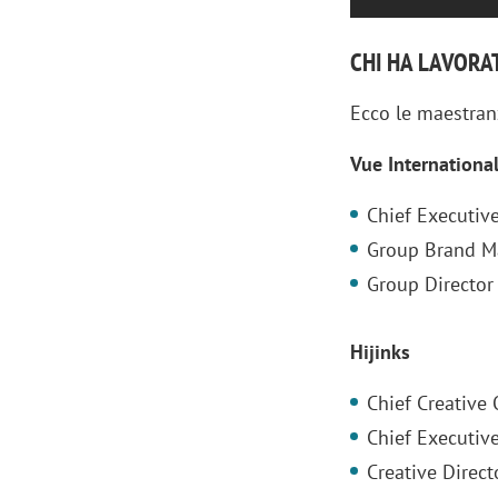
CHI HA LAVORA
Ecco le maestranz
Vue Internationa
Chief Executiv
Group Brand M
Group Director
Hijinks
Scazz, quando un'agenzia di
Emanuele V
Chief Creative
comunicazione crea un brand food:
«La creativ
Chief Executive
«Marketing e prodotto devono
amplificar
Creative Direc
crescere insieme»