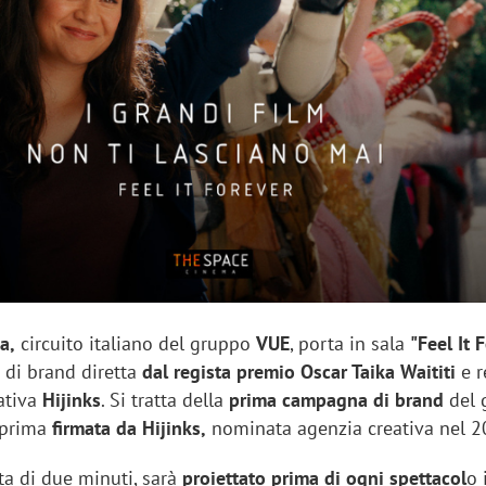
sung Ads: «L'Italia è un
Networking agli eventi: c
rategico e continuerà a
startup Kicè punta a elimi
"spreco di relazioni"
a,
circuito italiano del gruppo
VUE
, porta in sala
"Feel It 
di brand diretta
dal regista premio Oscar Taika Waititi
e r
eativa
Hijinks
. Si tratta della
prima campagna di brand
del 
 prima
firmata da Hijinks,
nominata agenzia creativa nel 2
ata di due minuti, sarà
proiettato prima di ogni spettacol
o 