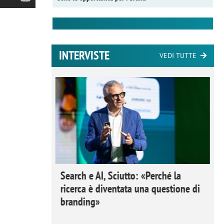
INTERVISTE
VEDI TUTTE
 Ipsos
Search e AI, Sciutto: «Perché la
rivere i
ricerca è diventata una questione di
nderli e
branding»