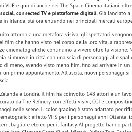
di VUE e quindi anche nei The Space Cinema italiani, oltre
social, connected TV e piattaforme digitali.
Già lanciato 
 in Irlanda, sta ora entrando nei principali mercati europe
ruito attorno a una metafora visiva: gli spettatori vengono
i film che hanno visto nel corso della loro vita, a rappre
e cinematografiche continuino a vivere oltre la visione. N
a si muove in città con una scia di personaggi alle spalle
 di meno, avendo visto meno film, fino ad arrivare in un
 un primo appuntamento. All'uscita, nuovi personaggi si
scia.
Zelanda e Londra, il film ha coinvolto 148 attori e un lavo
urato da The Refinery, con effetti visivi, CGI e compositi
aggi nelle scene. Il color grading è stato adattato per rifle
nematografici: effetto VHS per i personaggi anni Ottanta, t
tern, bagliore etereo per il fantasy. Al progetto hanno part