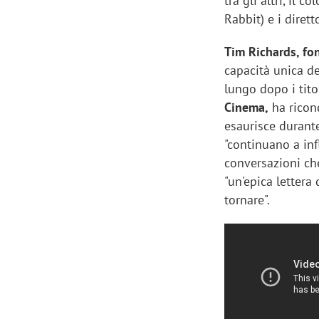
tra gli altri, il 
Rabbit) e i diret
Tim Richards, fo
capacità unica de
lungo dopo i tito
Cinema,
ha ricon
esaurisce durante
"continuano a inf
conversazioni che 
"un'epica lettera
tornare".