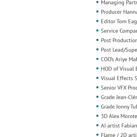
Managing Partn
Producer Hann
Editor Tom Ea
Service Compa
Post Productio
Post Lead/Supe
COO’s Ariye Mah
HOD of Visual 
Visual Effects 
Senior VFX Pro
Grade Jean-Clé
Grade Jonny Tul
3D Alex Morote
AI artist Fabi
Flame / 2D arti