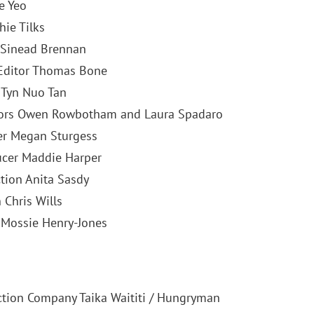
e Yeo
hie Tilks
 Sinead Brennan
 Editor Thomas Bone
e Tyn Nuo Tan
tors Owen Rowbotham and Laura Spadaro
er Megan Sturgess
ucer Maddie Harper
tion Anita Sasdy
 Chris Wills
 Mossie Henry-Jones
ction Company Taika Waititi / Hungryman