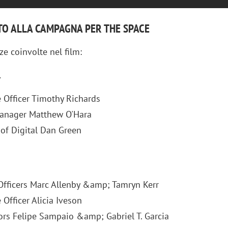
TO ALLA CAMPAGNA PER THE SPACE
e coinvolte nel film:
l
e Officer Timothy Richards
anager Matthew O'Hara
 of Digital Dan Green
iora di Deloitte Digital:
Ricerche di mercato. Neri,
 Officers Marc Allenby &amp; Tamryn Kerr
ità resta centrale, l’AI deve
Doxa: «Non basta più desc
 Officer Alicia Iveson
e il talento»
fenomeni: bisogna compre
tors Felipe Sampaio &amp; Gabriel T. Garcia
tradurli in azioni»