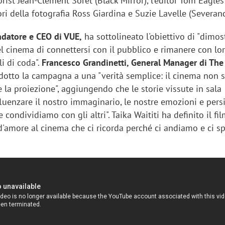
colorist Jean-Clément Soret (Black Mirror), l'editor Tom Eagles
tori della fotografia Ross Giardina e Suzie Lavelle (Severanc
ndatore e CEO di VUE,
ha sottolineato l'obiettivo di "dimos
l cinema di connettersi con il pubblico e rimanere con lo
li di coda".
Francesco Grandinetti, General Manager di The
dotto la campagna a una "verità semplice: il cinema non s
 la proiezione", aggiungendo che le storie vissute in sala
luenzare il nostro immaginario, le nostre emozioni e pers
condividiamo con gli altri". Taika Waititi ha definito il fi
 d'amore al cinema che ci ricorda perché ci andiamo e ci s