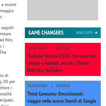
 a essere
a maggio
i.
 seguiti
GAME CHANGERS
VEDI TUTTI
sentare
el film,
, i
16/06/2026
GOOGLE
 The
YouTube Festival 2026: tra contenuti,
creator e risultati, perché «There’s
Only One YouTube»
ro di
ng 2D per
31/03/2026
GOOGLE
ttere i
Think Consumer Omnichannel:
onalità
ecipato,
viaggio nella nuova Search di Google