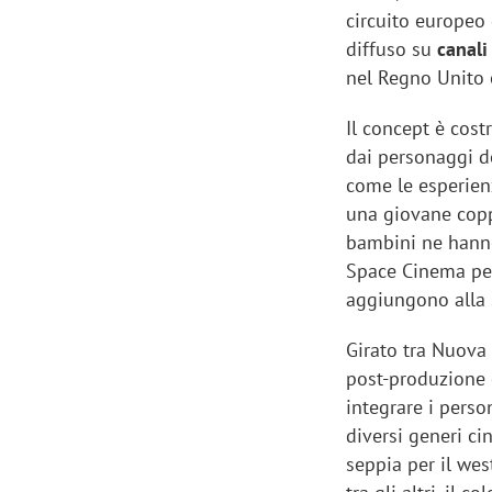
circuito europeo 
diffuso su
canali 
nel Regno Unito e
Il concept è cost
dai personaggi de
come le esperienz
una giovane coppi
bambini ne hanno
Space Cinema per
aggiungono alla 
Girato tra Nuova 
post-produzione c
integrare i person
diversi generi ci
seppia per il wes