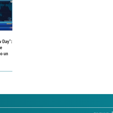
w Day":
 e
no un