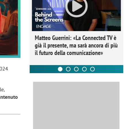
ome la
Matteo Guerrini: «La Connected TV è
nare lo
già il presente, ma sarà ancora di più
il futuro della comunicazione»
2024
le,
contenuto