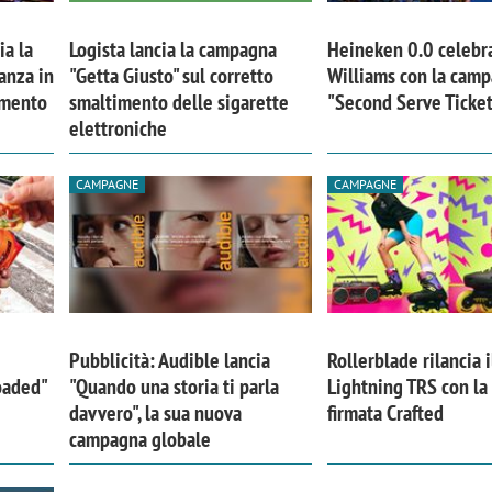
ia la
Logista lancia la campagna
Heineken 0.0 celebr
anza in
"Getta Giusto" sul corretto
Williams con la cam
imento
smaltimento delle sigarette
"Second Serve Ticke
elettroniche
CAMPAGNE
CAMPAGNE
Pubblicità: Audible lancia
Rollerblade rilancia i
iora di Deloitte Digital:
Ricerche di mercato. Neri,
Loaded"
"Quando una storia ti parla
Lightning TRS con l
ità resta centrale, l’AI deve
Doxa: «Non basta più desc
davvero", la sua nuova
firmata Crafted
campagna globale
e il talento»
fenomeni: bisogna compre
tradurli in azioni»