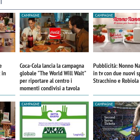
I
CAMPAGNE
CAMPAGNE
e
Coca-Cola lancia la campagna
Pubblicità: Nonno Na
 in
globale "The World Will Wait"
in tv con due nuovi s
per riportare al centro i
Stracchino e Robiola
momenti condivisi a tavola
CAMPAGNE
CAMPAGNE