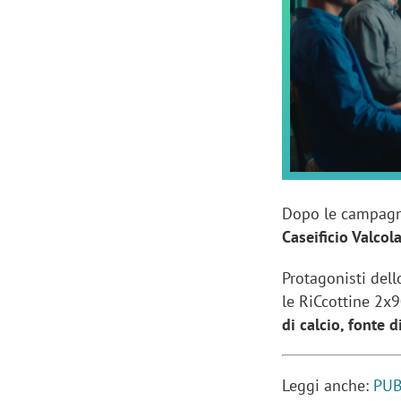
Manassero, Samsung Ads: «Con Total
Perez, Sam
View la reach della CTV diventa
mercato st
finalmente misurabile»
crescere»
Dopo le campagne
Caseificio Valcol
Protagonisti dell
le RiCcottine 2x
di calcio, fonte 
Leggi anche:
PUB