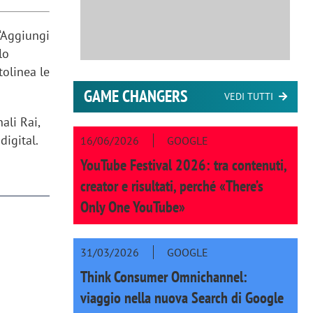
 “Aggiungi
lo
tolinea le
GAME CHANGERS
VEDI TUTTI
ali Rai,
digital.
16/06/2026
GOOGLE
YouTube Festival 2026: tra contenuti,
creator e risultati, perché «There’s
Only One YouTube»
31/03/2026
GOOGLE
Think Consumer Omnichannel:
viaggio nella nuova Search di Google