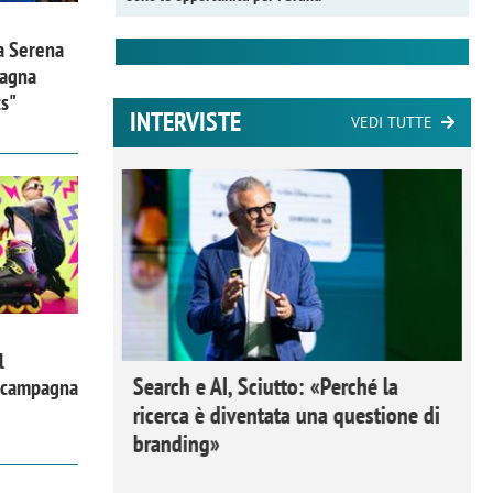
a Serena
pagna
ts"
INTERVISTE
VEDI TUTTE
l
 Ipsos
Search e AI, Sciutto: «Perché la
a campagna
rivere i
ricerca è diventata una questione di
nderli e
branding»