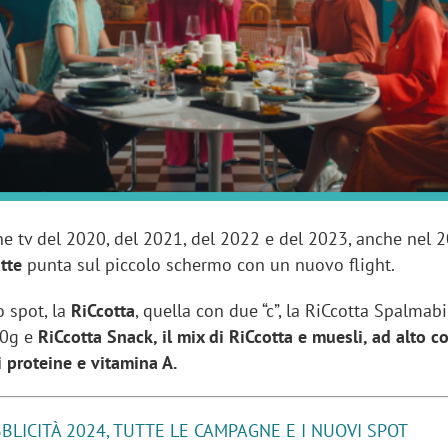
sung Ads: «L'Italia è un
Networking agli eventi: c
rategico e continuerà a
startup Kicè punta a elimi
"spreco di relazioni"
 tv del 2020, del 2021, del 2022 e del 2023, anche nel 
atte
punta sul piccolo schermo con un nuovo flight.
o spot, la
RiCcotta
, quella con due “c”, la RiCcotta Spalmabi
90g e
RiCcotta Snack, il mix di RiCcotta e muesli, ad alto 
di proteine e vitamina A.
BLICITÀ 2024, TUTTE LE CAMPAGNE E I NUOVI SPOT