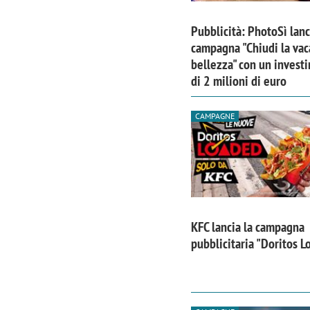
Pubblicità: PhotoSì lanc
campagna "Chiudi la vac
bellezza" con un invest
di 2 milioni di euro
CAMPAGNE
KFC lancia la campagna
Scazz, quando un'agenzia di
Emanuele V
pubblicitaria "Doritos 
comunicazione crea un brand food:
«La creativ
«Marketing e prodotto devono
amplificar
crescere insieme»