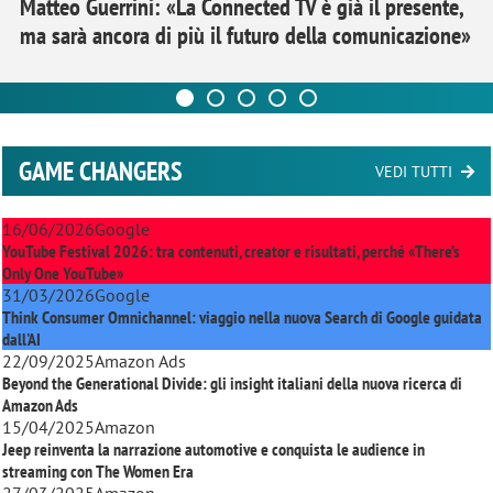
Matteo Guerrini: «La Connected TV è già il presente,
ma sarà ancora di più il futuro della comunicazione»
GAME CHANGERS
VEDI TUTTI
16/06/2026
Google
YouTube Festival 2026: tra contenuti, creator e risultati, perché «There’s
Only One YouTube»
31/03/2026
Google
Think Consumer Omnichannel: viaggio nella nuova Search di Google guidata
dall'AI
22/09/2025
Amazon Ads
Beyond the Generational Divide: gli insight italiani della nuova ricerca di
Amazon Ads
15/04/2025
Amazon
Jeep reinventa la narrazione automotive e conquista le audience in
streaming con
The Women Era