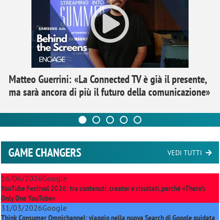
Matteo Guerrini: «La Connected TV è già il presente,
ma sarà ancora di più il futuro della comunicazione»
GAME CHANGERS
VEDI TUTTI
16/06/2026
Google
YouTube Festival 2026: tra contenuti, creator e risultati, perché «There’s
Only One YouTube»
31/03/2026
Google
Think Consumer Omnichannel: viaggio nella nuova Search di Google guidata