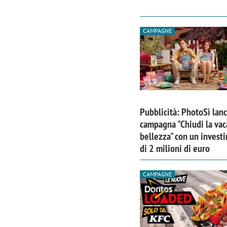
CAMPAGNE
Pubblicità: PhotoSì lanc
campagna "Chiudi la vac
bellezza" con un invest
di 2 milioni di euro
CAMPAGNE
Scazz, quando un'agenzia di
Emanuele V
comunicazione crea un brand food:
«La creativ
«Marketing e prodotto devono
amplificar
crescere insieme»