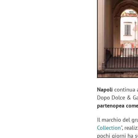
Manassero, Samsung Ads: «Con Total
Perez, Sam
View la reach della CTV diventa
mercato st
finalmente misurabile»
crescere»
Napoli
continua 
Dopo Dolce & Ga
partenopea come
Il marchio del gr
Collection
", real
pochi giorni ha s