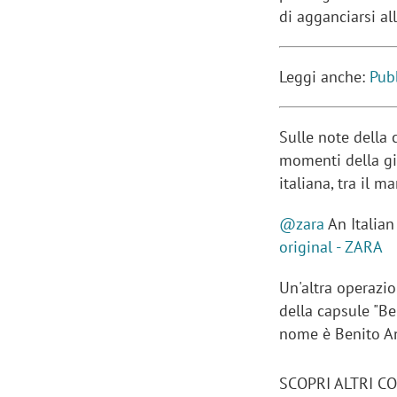
di agganciarsi al
Leggi anche:
Pub
Sulle note della 
momenti della gio
italiana, tra il m
@zara
An Italia
original - ZARA
Un'altra operazio
della capsule "Be
nome è Benito An
SCOPRI ALTRI C