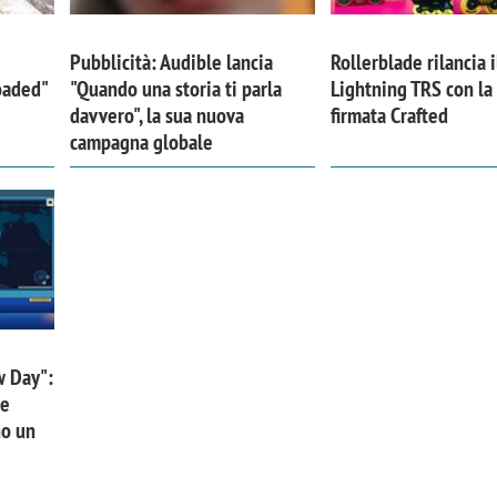
Pubblicità: Audible lancia
Rollerblade rilancia i
Loaded"
"Quando una storia ti parla
Lightning TRS con l
davvero", la sua nuova
firmata Crafted
campagna globale
w Day":
 e
no un