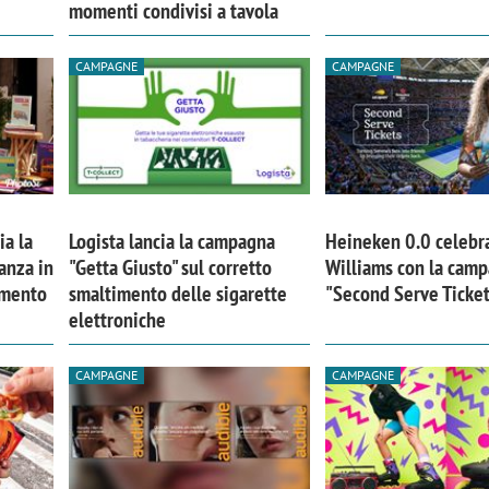
momenti condivisi a tavola
CAMPAGNE
CAMPAGNE
ia la
Logista lancia la campagna
Heineken 0.0 celebr
anza in
"Getta Giusto" sul corretto
Williams con la cam
imento
smaltimento delle sigarette
"Second Serve Ticke
elettroniche
CAMPAGNE
CAMPAGNE
iora di Deloitte Digital:
Ricerche di mercato. Neri,
ità resta centrale, l’AI deve
Doxa: «Non basta più desc
e il talento»
fenomeni: bisogna compre
tradurli in azioni»