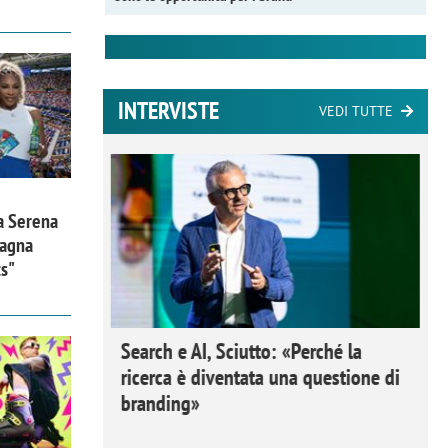
INTERVISTE
VEDI TUTTE
a Serena
pagna
ts"
 Ipsos
Search e AI, Sciutto: «Perché la
rivere i
ricerca è diventata una questione di
nderli e
branding»