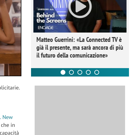
ome la
Matteo Guerrini: «La Connected TV è
nare lo
già il presente, ma sarà ancora di più
il futuro della comunicazione»
icitarie.
. New
, che in
 capacità