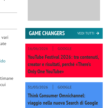
GAME CHANGERS
VEDI TUTTI
 vari
tate
16/06/2026
GOOGLE
YouTube Festival 2026: tra contenuti,
ido
creator e risultati, perché «There’s
Only One YouTube»
ettimane
 cui
31/03/2026
GOOGLE
Think Consumer Omnichannel:
viaggio nella nuova Search di Google