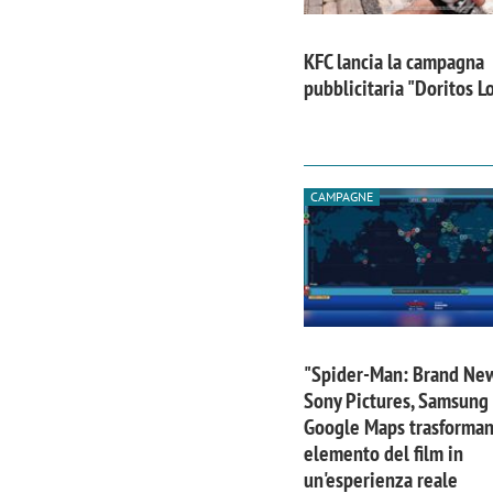
KFC lancia la campagna
pubblicitaria "Doritos 
CAMPAGNE
"Spider-Man: Brand Ne
Sony Pictures, Samsung
Google Maps trasforma
elemento del film in
un'esperienza reale