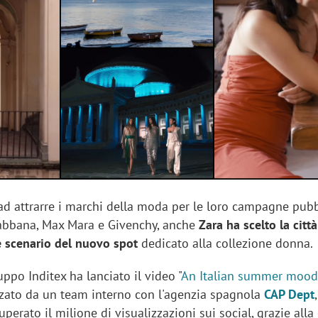
sung Ads: «L'Italia è un
Networking agli eventi: c
rategico e continuerà a
startup Kicè punta a elimi
"spreco di relazioni"
ad attrarre i marchi della moda per le loro campagne pubbl
bbana, Max Mara e Givenchy, anche
Zara ha scelto la città
 scenario del nuovo spot
dedicato alla collezione donna.
uppo Inditex ha lanciato il video "
An Italian summer mood
izzato da un team interno con l'agenzia spagnola
CAP Dept
uperato il milione di visualizzazioni sui social, grazie alla