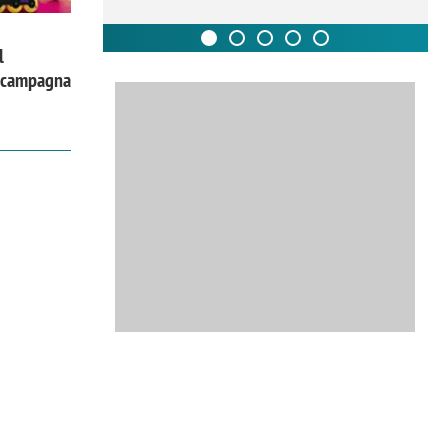
l
a campagna