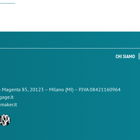
CHI SIAMO
so Magenta 85,
20123 – Milano (MI) – P.IVA 08421160964
age.it
maker.it