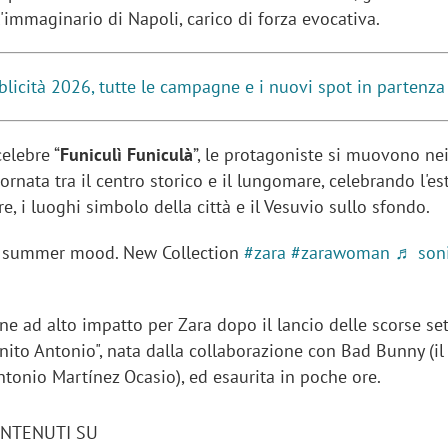
l'immaginario di Napoli, carico di forza evocativa.
blicità 2026, tutte le campagne e i nuovi spot in partenza
celebre “
Funiculì Funiculà
”, le protagoniste si muovono nei
rnata tra il centro storico e il lungomare, celebrando l'es
are, i luoghi simbolo della città e il Vesuvio sullo sfondo.
n summer mood. New Collection
#zara
#zarawoman
♬ son
ne ad alto impatto per Zara dopo il lancio delle scorse s
nito Antonio", nata dalla collaborazione con Bad Bunny (il
tonio Martínez Ocasio), ed esaurita in poche ore.
ONTENUTI SU