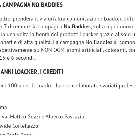
A CAMPAGNA NO BADDIES
oltre, prenderà il via un'altra comunicazione Loacker, diffu
fino 7 dicembre: la campagna
No Baddies
, volta a promuove
ra una volta la bontà dei prodotti Loacker grazie al solo u
ionati e di alta qualità. La campagna No Baddies si compo
spettivamente su NON OGM, aromi artificiali, coloranti, co
15 e 6 secondi.
ANNI LOACKER, I CREDITI
 i 100 anni di Loacker hanno collaborato svariati profess
iora di Deloitte Digital:
Ricerche di mercato. Neri,
mma
ità resta centrale, l’AI deve
Doxa: «Non basta più desc
iva: Matteo Sozzi e Alberto Pascazio
e il talento»
fenomeni: bisogna compre
avide Cortellazzo
tradurli in azioni»