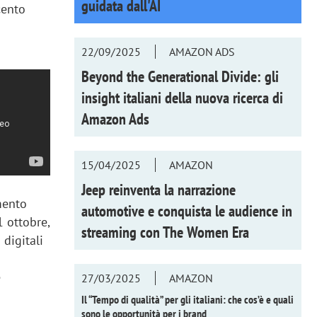
guidata dall'AI
cento
a
22/09/2025
AMAZON ADS
Beyond the Generational Divide: gli
insight italiani della nuova ricerca di
Amazon Ads
15/04/2025
AMAZON
Jeep reinventa la narrazione
mento
automotive e conquista le audience in
1 ottobre,
streaming con
The Women Era
 digitali
è
27/03/2025
AMAZON
Il “Tempo di qualità” per gli italiani: che cos’è e quali
sono le opportunità per i brand