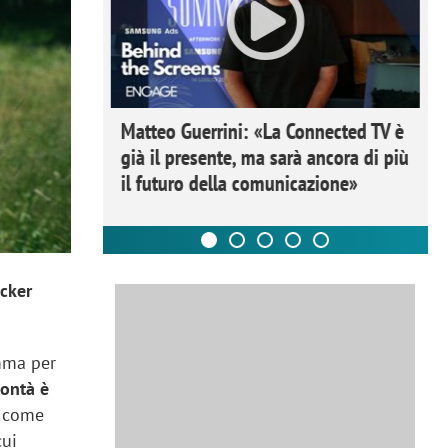
ome la
Matteo Guerrini: «La Connected TV è
nare lo
già il presente, ma sarà ancora di più
il futuro della comunicazione»
cker
amma per
bontà è
, come
cui