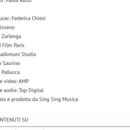
r: Paola Rossi
ucer: Federica Chiesi
issano
 Zarlenga
 Film Paris
Dadomani Studio
o Saurino
l Pallucca
e video: AMP
e audio: Top Digital
ata e prodotta da Sing Sing Musica
ONTENUTI SU