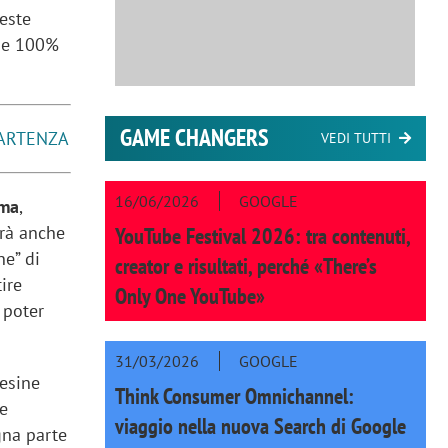
ueste
e e 100%
GAME CHANGERS
PARTENZA
VEDI TUTTI
16/06/2026
GOOGLE
ma
,
erà anche
YouTube Festival 2026: tra contenuti,
ne” di
creator e risultati, perché «There’s
tire
Only One YouTube»
 poter
31/03/2026
GOOGLE
tesine
Think Consumer Omnichannel:
de
viaggio nella nuova Search di Google
gna parte