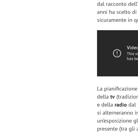
dal racconto dell
anni ha scelto d
sicuramente in q
La pianificazion
della
tv
(tradizio
e della
radio
dal 
si alterneranno i
un’esposizione gl
presente (tra gli 