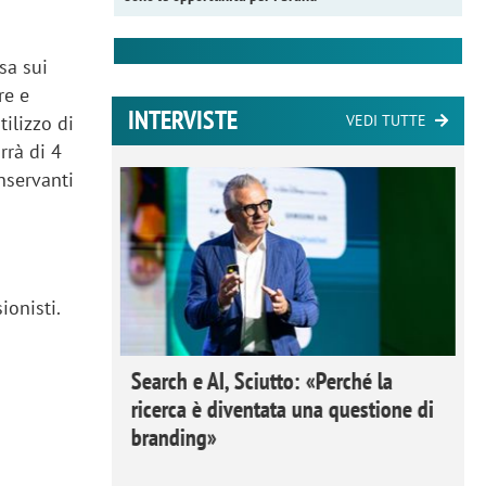
sa sui
re e
INTERVISTE
VEDI TUTTE
tilizzo di
rrà di 4
nservanti
ionisti.
 Ipsos
Search e AI, Sciutto: «Perché la
rivere i
ricerca è diventata una questione di
nderli e
branding»