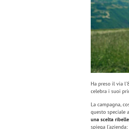
Manassero, Samsung Ads: «Con Total
Perez, Sam
View la reach della CTV diventa
mercato st
finalmente misurabile»
crescere»
Ha preso il via l
celebra i suoi pr
La campagna, cos
questo speciale a
una scelta ribell
spiega l'azienda: 