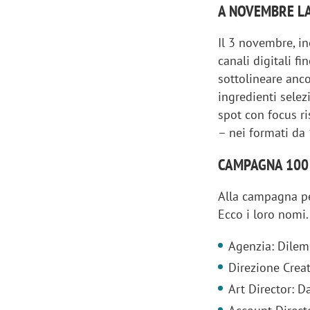
A NOVEMBRE L
Il 3 novembre, in
canali digitali 
sottolineare anco
ingredienti selez
spot con focus ri
– nei formati da 
CAMPAGNA 100 
Alla campagna per
Ecco i loro nomi.
Scazz, quando un'agenzia di
Emanuele V
Agenzia: Dile
comunicazione crea un brand food:
«La creativ
Direzione Creat
«Marketing e prodotto devono
amplificar
Art Director: D
crescere insieme»