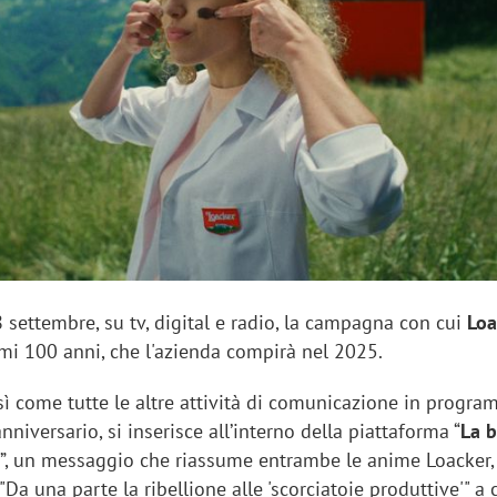
sung Ads: «L'Italia è un
Networking agli eventi: c
rategico e continuerà a
startup Kicè punta a elimi
"spreco di relazioni"
'8 settembre, su tv, digital e radio, la campagna con cui
Loa
imi 100 anni, che l'azienda compirà nel 2025.
ì come tutte le altre attività di comunicazione in progr
nniversario, si inserisce all’interno della piattaforma “
La 
e
”, un messaggio che riassume entrambe le anime Loacker
"Da una parte la ribellione alle 'scorciatoie produttive'" a 