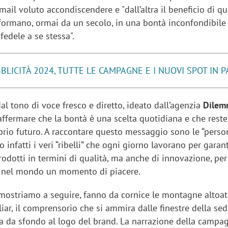
mail voluto accondiscendere e "dall’altra il beneficio di q
asformano, ormai da un secolo, in una bontà inconfondibil
fedele a se stessa".
BLICITÀ 2024, TUTTE LE CAMPAGNE E I NUOVI SPOT IN 
l tono di voce fresco e diretto, ideato dall’agenzia
Dilem
affermare che la bontà è una scelta quotidiana e che rest
prio futuro. A raccontare questo messaggio sono le “perso
 infatti i veri “ribelli” che ogni giorno lavorano per garan
prodotti in termini di qualità, ma anche di innovazione, per
 nel mondo un momento di piacere.
i mostriamo a seguire, fanno da cornice le montagne altoa
liar, il comprensorio che si ammira dalle finestre della se
fa da sfondo al logo del brand. La narrazione della campa