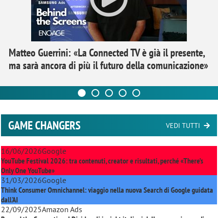
Matteo Guerrini: «La Connected TV è già il presente,
ma sarà ancora di più il futuro della comunicazione»
GAME CHANGERS
VEDI TUTTI
16/06/2026
Google
YouTube Festival 2026: tra contenuti, creator e risultati, perché «There’s
Only One YouTube»
31/03/2026
Google
Think Consumer Omnichannel: viaggio nella nuova Search di Google guidata
dall'AI
22/09/2025
Amazon Ads