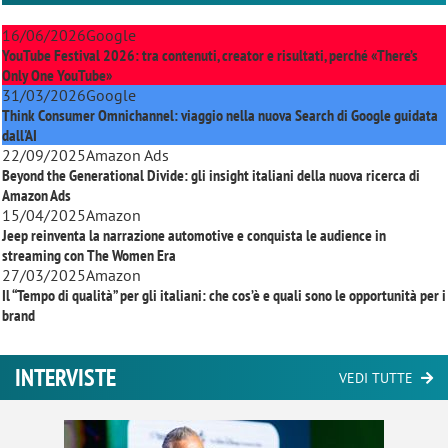
16/06/2026
Google
YouTube Festival 2026: tra contenuti, creator e risultati, perché «There’s
Only One YouTube»
31/03/2026
Google
Think Consumer Omnichannel: viaggio nella nuova Search di Google guidata
dall'AI
22/09/2025
Amazon Ads
Beyond the Generational Divide: gli insight italiani della nuova ricerca di
Amazon Ads
15/04/2025
Amazon
Jeep reinventa la narrazione automotive e conquista le audience in
streaming con
The Women Era
27/03/2025
Amazon
Il “Tempo di qualità” per gli italiani: che cos’è e quali sono le opportunità per i
brand
INTERVISTE
VEDI TUTTE