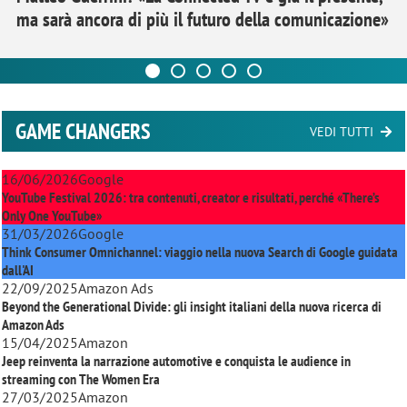
ma sarà ancora di più il futuro della comunicazione»
GAME CHANGERS
VEDI TUTTI
16/06/2026
Google
YouTube Festival 2026: tra contenuti, creator e risultati, perché «There’s
Only One YouTube»
31/03/2026
Google
Think Consumer Omnichannel: viaggio nella nuova Search di Google guidata
dall'AI
22/09/2025
Amazon Ads
Beyond the Generational Divide: gli insight italiani della nuova ricerca di
Amazon Ads
15/04/2025
Amazon
Jeep reinventa la narrazione automotive e conquista le audience in
streaming con
The Women Era
27/03/2025
Amazon