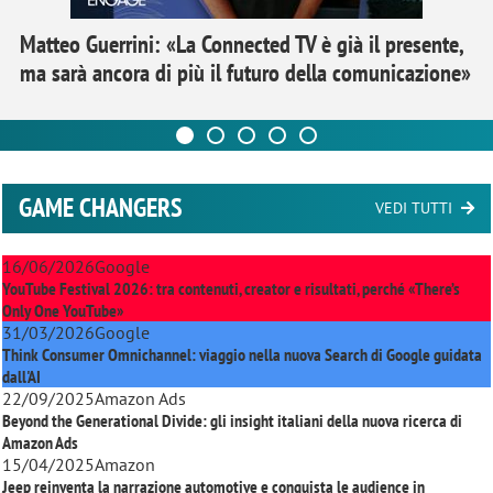
Matteo Guerrini: «La Connected TV è già il presente,
ma sarà ancora di più il futuro della comunicazione»
GAME CHANGERS
VEDI TUTTI
16/06/2026
Google
YouTube Festival 2026: tra contenuti, creator e risultati, perché «There’s
Only One YouTube»
31/03/2026
Google
Think Consumer Omnichannel: viaggio nella nuova Search di Google guidata
dall'AI
22/09/2025
Amazon Ads
Beyond the Generational Divide: gli insight italiani della nuova ricerca di
Amazon Ads
15/04/2025
Amazon
Jeep reinventa la narrazione automotive e conquista le audience in