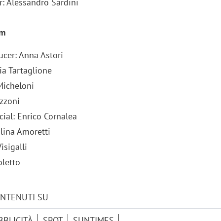
r: Alessandro Sardini
lm
ucer: Anna Astori
ia Tartaglione
Micheloni
zzoni
ial: Enrico Cornalea
olina Amoretti
isigalli
oletto
ONTENUTI SU
BBLICITÀ
SPOT
SUNTIMES