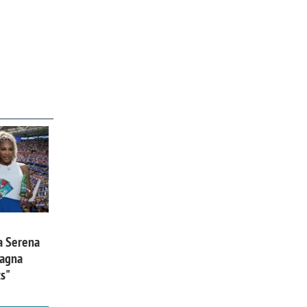
a Serena
pagna
ts"