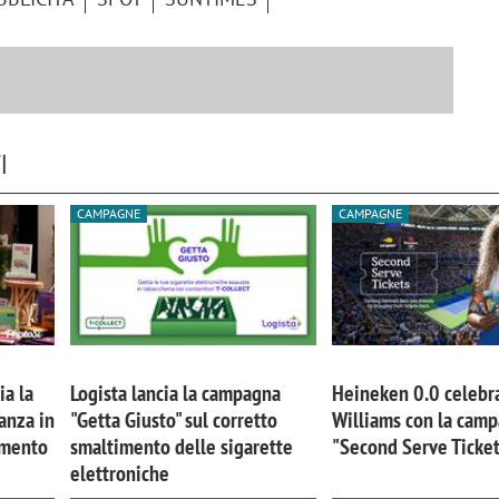
I
CAMPAGNE
CAMPAGNE
ia la
Logista lancia la campagna
Heineken 0.0 celebr
anza in
"Getta Giusto" sul corretto
Williams con la cam
imento
smaltimento delle sigarette
"Second Serve Ticke
elettroniche