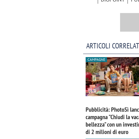
ARTICOLI CORRELAT
CAMPAGNE
Pubblicità: PhotoSì lanc
campagna "Chiudi la vac
bellezza" con un invest
di 2 milioni di euro