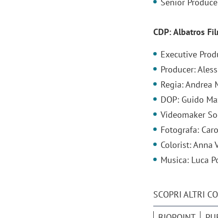
Senior Produce
CDP: Albatros Fi
Executive Prod
Producer: Aless
Regia: Andrea 
DOP: Guido Ma
Videomaker Soc
Fotografa: Car
Colorist: Anna V
Musica: Luca P
SCOPRI ALTRI C
BIOPOINT
PU