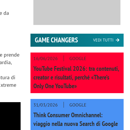
e da
GAME CHANGERS
VEDI TUTTI
he prende
16/06/2026
GOOGLE
ardia,
YouTube Festival 2026: tra contenuti,
creator e risultati, perché «There’s
tura di
 Extreme
Only One YouTube»
31/03/2026
GOOGLE
Think Consumer Omnichannel:
viaggio nella nuova Search di Google