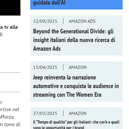
guidata dall'AI
22/09/2025
AMAZON ADS
a tv alla
Beyond the Generational Divide: gli
Il
insight italiani della nuova ricerca di
Amazon Ads
15/04/2025
AMAZON
Jeep reinventa la narrazione
automotive e conquista le audience in
streaming con
The Women Era
vo
rtise nel
27/03/2025
AMAZON
afforza
Il “Tempo di qualità” per gli italiani: che cos’è e quali
un tono di
sono le opportunità per i brand