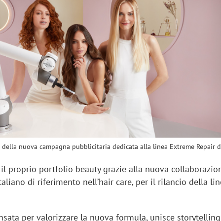
sung Ads: «L'Italia è un
Networking agli eventi: c
rategico e continuerà a
startup Kicè punta a elimi
"spreco di relazioni"
della nuova campagna pubblicitaria dedicata alla linea Extreme Repair d
il proprio portfolio beauty grazie alla nuova collaborazio
taliano di riferimento nell’hair care, per il rilancio della li
sata per valorizzare la nuova formula, unisce storytelling