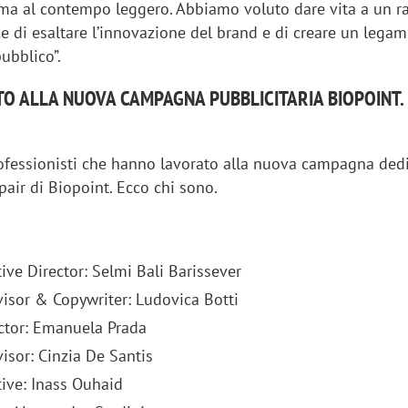
ma al contempo leggero. Abbiamo voluto dare vita a un r
e di esaltare l’innovazione del brand e di creare un lega
ubblico”.
TO ALLA NUOVA CAMPAGNA PUBBLICITARIA BIOPOINT. 
rofessionisti che hanno lavorato alla nuova campagna dedi
air di Biopoint. Ecco chi sono.
ive Director: Selmi Bali Barissever
visor & Copywriter: Ludovica Botti
iora di Deloitte Digital:
Ricerche di mercato. Neri,
ector: Emanuela Prada
ità resta centrale, l’AI deve
Doxa: «Non basta più desc
isor: Cinzia De Santis
e il talento»
fenomeni: bisogna compre
ive: Inass Ouhaid
tradurli in azioni»