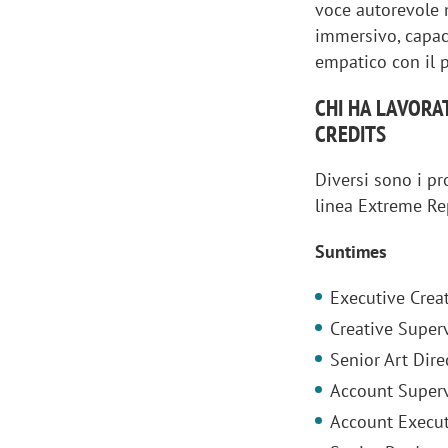
voce autorevole 
immersivo, capac
empatico con il p
CHI HA LAVORA
CREDITS
Diversi sono i p
linea Extreme Rep
Suntimes
Executive Creat
Creative Super
Scazz, quando un'agenzia di
Emanuele V
Senior Art Dir
comunicazione crea un brand food:
«La creativ
Account Superv
«Marketing e prodotto devono
amplificar
Account Execut
crescere insieme»