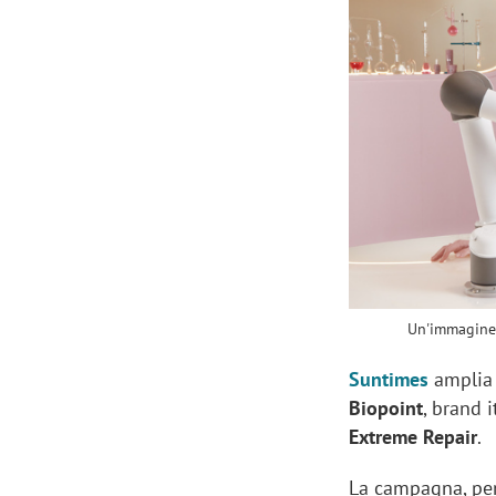
Manassero, Samsung Ads: «Con Total
Perez, Sam
View la reach della CTV diventa
mercato st
finalmente misurabile»
crescere»
Un'immagine 
Suntimes
amplia 
Biopoint
, brand i
Extreme Repair
.
La campagna, pen