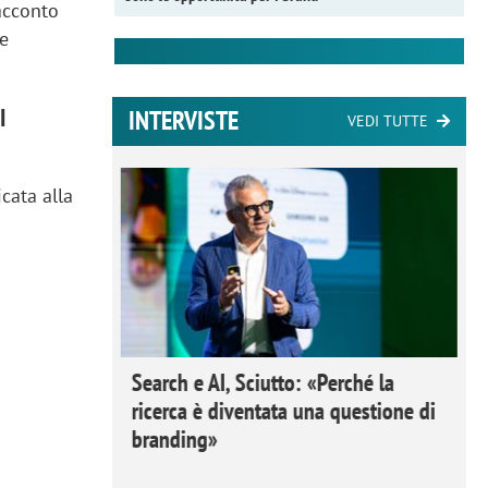
acconto
me
I
INTERVISTE
VEDI TUTTE
cata alla
 Ipsos
Search e AI, Sciutto: «Perché la
rivere i
ricerca è diventata una questione di
nderli e
branding»