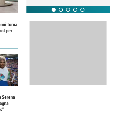
nni torna
pot per
a Serena
pagna
ts"