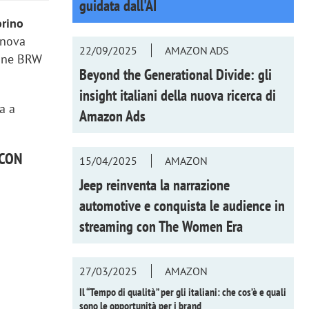
guidata dall'AI
orino
anova
22/09/2025
AMAZON ADS
ione BRW
Beyond the Generational Divide: gli
insight italiani della nuova ricerca di
ia a
Amazon Ads
 CON
15/04/2025
AMAZON
Jeep reinventa la narrazione
automotive e conquista le audience in
streaming con
The Women Era
27/03/2025
AMAZON
Il “Tempo di qualità” per gli italiani: che cos’è e quali
sono le opportunità per i brand