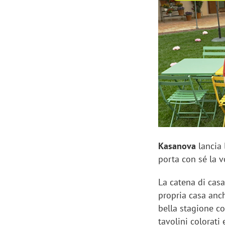
Manassero, Samsung Ads: «Con Total
Perez, Sam
View la reach della CTV diventa
mercato st
finalmente misurabile»
crescere»
Kasanova
lancia 
porta con sé la vo
La catena di casa
propria casa anche
bella stagione co
tavolini colorati 