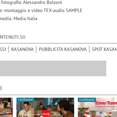
 fotografia: Alessandro Bolzoni
ne: montaggio e video TEX-audio SAMPLE
media: Media Italia
ONTENUTI SU
SSI
KASANOVA
PUBBLICITÀ KASANOVA
SPOT KASA
I
iora di Deloitte Digital:
Ricerche di mercato. Neri,
ità resta centrale, l’AI deve
Doxa: «Non basta più desc
CAMPAGNE
CAMPAGNE
e il talento»
fenomeni: bisogna compre
tradurli in azioni»