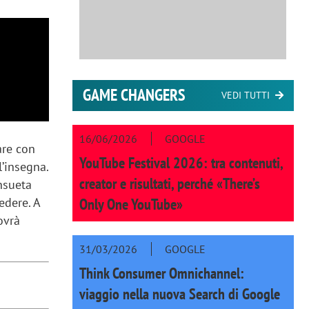
GAME CHANGERS
VEDI TUTTI
16/06/2026
GOOGLE
are con
YouTube Festival 2026: tra contenuti,
’insegna.
creator e risultati, perché «There’s
nsueta
Only One YouTube»
edere. A
ovrà
31/03/2026
GOOGLE
Think Consumer Omnichannel:
viaggio nella nuova Search di Google