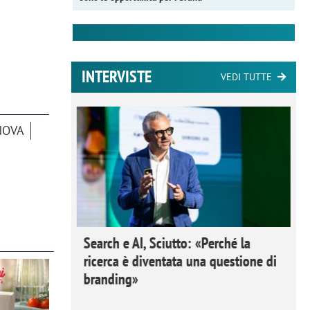
INTERVISTE
VEDI TUTTE
NOVA
 Ipsos
Search e AI, Sciutto: «Perché la
rivere i
ricerca è diventata una questione di
nderli e
branding»