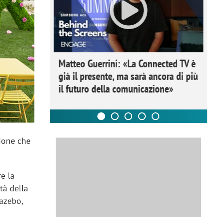
ome la
Matteo Guerrini: «La Connected TV è
nare lo
già il presente, ma sarà ancora di più
il futuro della comunicazione»
gione che
e la
ità della
gazebo,