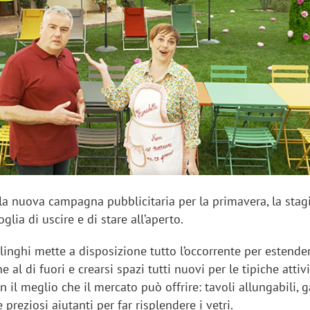
sung Ads: «L'Italia è un
Networking agli eventi: c
rategico e continuerà a
startup Kicè punta a elimi
"spreco di relazioni"
la nuova campagna pubblicitaria per la primavera, la sta
glia di uscire e di stare all’aperto.
linghi mette a disposizione tutto l’occorrente per estender
 al di fuori e crearsi spazi tutti nuovi per le tipiche attiv
n il meglio che il mercato può offrire: tavoli allungabili, 
e preziosi aiutanti per far risplendere i vetri.