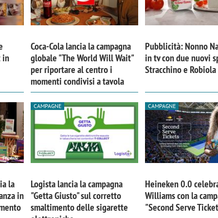
e
Coca-Cola lancia la campagna
Pubblicità: Nonno Na
 in
globale "The World Will Wait"
in tv con due nuovi s
per riportare al centro i
Stracchino e Robiola
momenti condivisi a tavola
CAMPAGNE
CAMPAGNE
ia la
Logista lancia la campagna
Heineken 0.0 celebr
anza in
"Getta Giusto" sul corretto
Williams con la cam
imento
smaltimento delle sigarette
"Second Serve Ticke