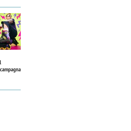
l
a campagna