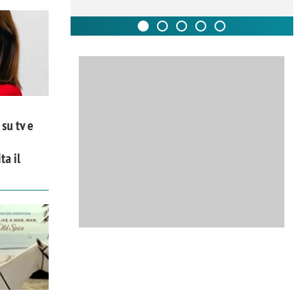
su tv e
ta il