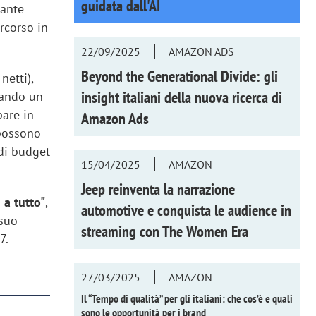
guidata dall'AI
tante
ercorso in
22/09/2025
AMAZON ADS
Beyond the Generational Divide: gli
netti),
insight italiani della nuova ricerca di
ntando un
pare in
Amazon Ads
 possono
 di budget
15/04/2025
AMAZON
Jeep reinventa la narrazione
 a tutto"
,
automotive e conquista le audience in
 suo
streaming con
The Women Era
7.
27/03/2025
AMAZON
Il “Tempo di qualità” per gli italiani: che cos’è e quali
sono le opportunità per i brand