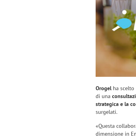
Manassero, Samsung Ads: «Con Total
Perez, Sam
View la reach della CTV diventa
mercato st
finalmente misurabile»
crescere»
Orogel
ha scelto 
di una
consultaz
strategica e la 
surgelati.
«Questa collabora
dimensione in Em