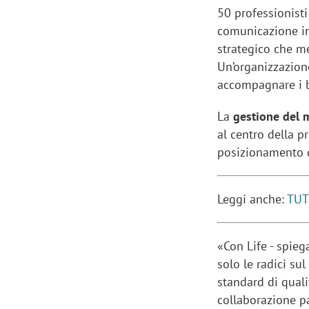
50 professionisti
comunicazione in
strategico che me
Un’organizzazione
accompagnare i b
La
gestione del me
al centro della p
posizionamento 
Leggi anche:
TUT
«Con Life - spie
solo le radici su
standard di quali
collaborazione pa