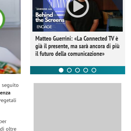
ome la
Matteo Guerrini: «La Connected TV è
nare lo
già il presente, ma sarà ancora di più
il futuro della comunicazione»
a seguito
lenza
vegetali
per
di oltre