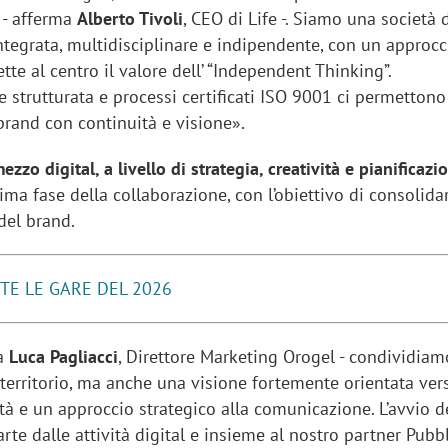
 - afferma
Alberto Tivoli
, CEO di Life -. Siamo una società 
tegrata, multidisciplinare e indipendente, con un approcc
tte al centro il valore dell’ “Independent Thinking”.
 strutturata e processi certificati ISO 9001 ci permettono
rand con continuità e visione».
zzo digital, a livello di strategia, creatività e pianificazi
rima fase della collaborazione, con l’obiettivo di consolidar
del brand.
TE LE GARE DEL 2026
ga
Luca Pagliacci
, Direttore Marketing Orogel - condividia
l territorio, ma anche una visione fortemente orientata vers
tà e un approccio strategico alla comunicazione. L’avvio d
rte dalle attività digital e insieme al nostro partner Pubb