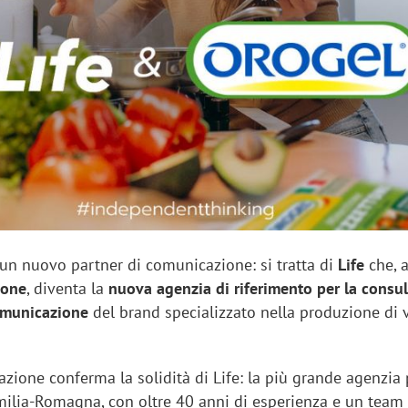
sung Ads: «L'Italia è un
Networking agli eventi: c
rategico e continuerà a
startup Kicè punta a elimi
"spreco di relazioni"
un nuovo partner di comunicazione: si tratta di
Life
che, 
ione
, diventa la
nuova agenzia di riferimento per la consu
comunicazione
del brand specializzato nella produzione di 
zione conferma la solidità di Life: la più grande agenzia 
ilia-Romagna, con oltre 40 anni di esperienza e un team 