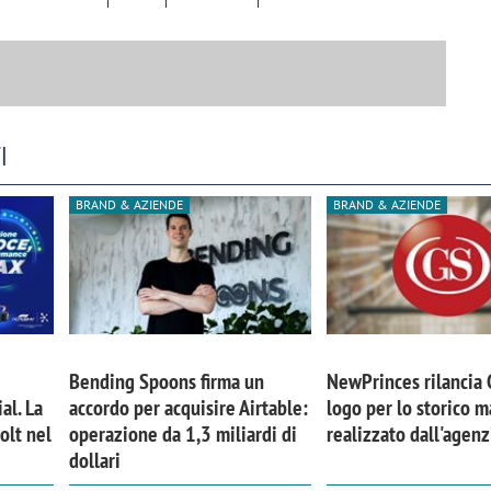
I
BRAND & AZIENDE
BRAND & AZIENDE
Bending Spoons firma un
NewPrinces rilancia
iora di Deloitte Digital:
Ricerche di mercato. Neri,
al. La
accordo per acquisire Airtable:
logo per lo storico m
ità resta centrale, l’AI deve
Doxa: «Non basta più desc
olt nel
operazione da 1,3 miliardi di
realizzato dall'agen
e il talento»
fenomeni: bisogna compre
dollari
tradurli in azioni»