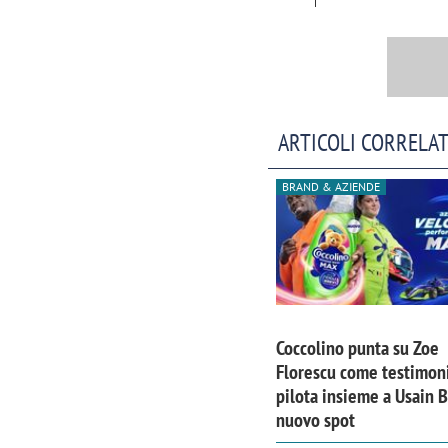
ARTICOLI CORRELAT
BRAND & AZIENDE
Coccolino punta su Zoe
Scazz, quando un'agenzia di
Emanuele V
Florescu come testimoni
comunicazione crea un brand food:
«La creativ
pilota insieme a Usain B
«Marketing e prodotto devono
amplificar
nuovo spot
crescere insieme»