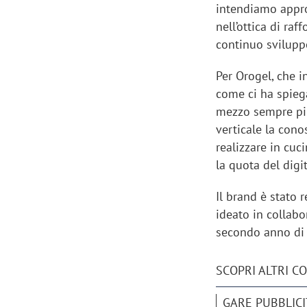
intendiamo appr
nell’ottica di ra
continuo sviluppo
Per Orogel, che 
come ci ha spieg
mezzo sempre più
verticale la cono
realizzare in cuc
la quota del digi
Il brand è stato 
ideato in collab
secondo anno di 
SCOPRI ALTRI C
GARE PUBBLICI