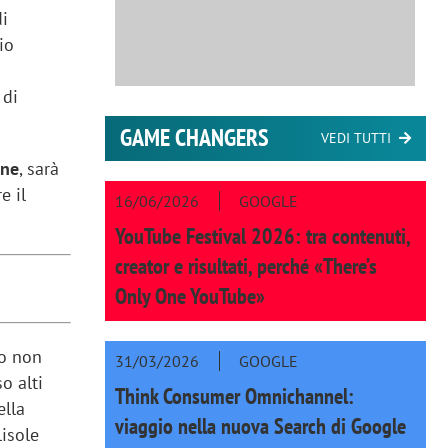
di
io
 di
GAME CHANGERS
VEDI TUTTI
one
, sarà
e il
16/06/2026
GOOGLE
YouTube Festival 2026: tra contenuti,
creator e risultati, perché «There’s
Only One YouTube»
mo non
31/03/2026
GOOGLE
o alti
Think Consumer Omnichannel:
ella
viaggio nella nuova Search di Google
lisole