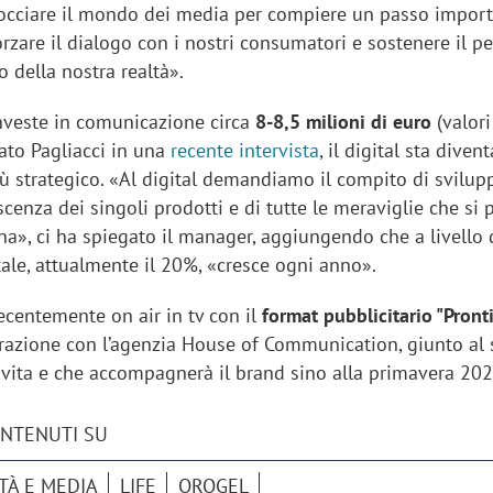
occiare il mondo dei media per compiere un passo impor
fforzare il dialogo con i nostri consumatori e sostenere il p
 della nostra realtà».
investe in comunicazione circa
8-8,5 milioni di euro
(valori 
ato Pagliacci in una
recente intervista
, il digital sta dive
 strategico. «Al digital demandiamo il compito di svilup
scenza dei singoli prodotti e di tutte le meraviglie che si
ina», ci ha spiegato il manager, aggiungendo che a livello
tale, attualmente il 20%, «cresce ogni anno».
recentemente on air in tv con il
format pubblicitario "Pronti
orazione con l’agenzia House of Communication, giunto al
vita e che accompagnerà il brand sino alla primavera 202
ONTENUTI SU
TÀ E MEDIA
LIFE
OROGEL