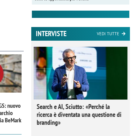
INTERVISTE
VEDI TUTTE
 GS: nuovo
 Ipsos
Search e AI, Sciutto: «Perché la
archio
rivere i
ricerca è diventata una questione di
zia BeMark
nderli e
branding»