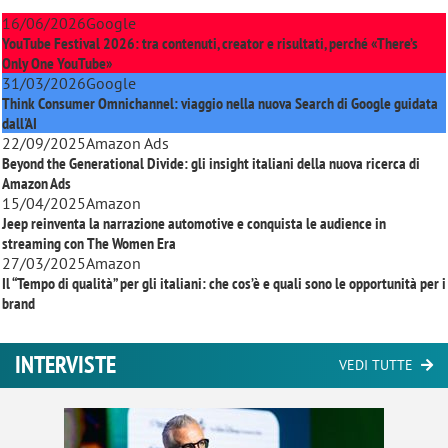
16/06/2026
Google
YouTube Festival 2026: tra contenuti, creator e risultati, perché «There’s
Only One YouTube»
31/03/2026
Google
Think Consumer Omnichannel: viaggio nella nuova Search di Google guidata
dall'AI
22/09/2025
Amazon Ads
Beyond the Generational Divide: gli insight italiani della nuova ricerca di
Amazon Ads
15/04/2025
Amazon
Jeep reinventa la narrazione automotive e conquista le audience in
streaming con
The Women Era
27/03/2025
Amazon
Il “Tempo di qualità” per gli italiani: che cos’è e quali sono le opportunità per i
brand
INTERVISTE
VEDI TUTTE