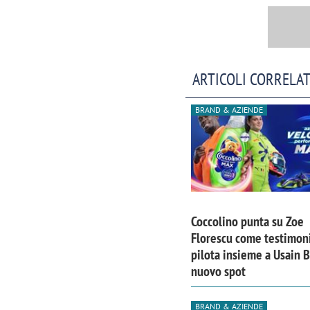
ARTICOLI CORRELAT
BRAND & AZIENDE
Coccolino punta su Zoe
Florescu come testimoni
Scazz, quando un'agenzia di
Emanuele V
pilota insieme a Usain B
comunicazione crea un brand food:
«La creativ
nuovo spot
«Marketing e prodotto devono
amplificar
crescere insieme»
BRAND & AZIENDE