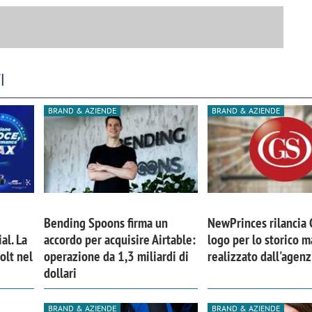
I
BRAND & AZIENDE
BRAND & AZIENDE
Bending Spoons firma un
NewPrinces rilancia
al. La
accordo per acquisire Airtable:
logo per lo storico m
iora di Deloitte Digital:
Ricerche di mercato. Neri,
olt nel
operazione da 1,3 miliardi di
realizzato dall'agen
ità resta centrale, l’AI deve
Doxa: «Non basta più desc
dollari
e il talento»
fenomeni: bisogna compre
tradurli in azioni»
BRAND & AZIENDE
BRAND & AZIENDE