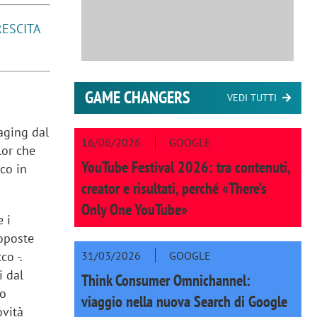
RESCITA
GAME CHANGERS
VEDI TUTTI
aging dal
16/06/2026
GOOGLE
lor che
YouTube Festival 2026: tra contenuti,
co in
creator e risultati, perché «There’s
Only One YouTube»
 i
roposte
31/03/2026
GOOGLE
co -.
i dal
Think Consumer Omnichannel:
uo
viaggio nella nuova Search di Google
ovità