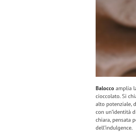
Manassero, Samsung Ads: «Con Total
Perez, Sam
View la reach della CTV diventa
mercato st
finalmente misurabile»
crescere»
Balocco
amplia l
cioccolato. Si c
alto potenziale, 
con un’identità 
chiara, pensata p
dell’indulgence.