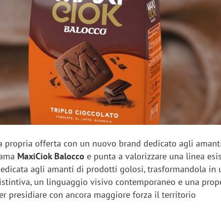
sung Ads: «L'Italia è un
Networking agli eventi: c
rategico e continuerà a
startup Kicè punta a elimi
"spreco di relazioni"
a propria offerta con un nuovo brand dedicato agli amant
hiama
MaxiCiok Balocco
e punta a valorizzare una linea esi
dedicata agli amanti di prodotti golosi, trasformandola in
distintiva, un linguaggio visivo contemporaneo e una prop
er presidiare con ancora maggiore forza il territorio