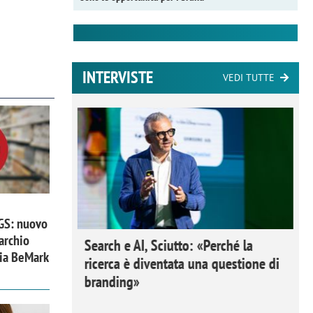
INTERVISTE
VEDI TUTTE
 GS: nuovo
archio
 Ipsos
Search e AI, Sciutto: «Perché la
zia BeMark
rivere i
ricerca è diventata una questione di
nderli e
branding»