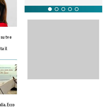
su tv e
ta il
alia. Ecco