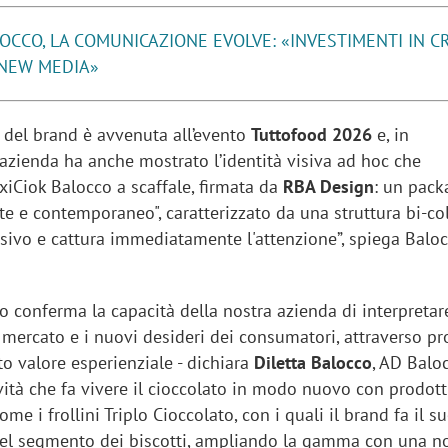
OCCO, LA COMUNICAZIONE EVOLVE: «INVESTIMENTI IN C
I NEW MEDIA»
 del brand è avvenuta all’evento
Tuttofood 2026
e, in
l’azienda ha anche mostrato l’identità visiva ad hoc che
xiCiok Balocco a scaffale, firmata da
RBA Design
: un pack
e e contemporaneo", caratterizzato da una struttura bi-co
isivo e cattura immediatamente l'attenzione”, spiega Baloc
 conferma la capacità della nostra azienda di interpretare
mercato e i nuovi desideri dei consumatori, attraverso p
lto valore esperienziale - dichiara
Diletta Balocco
, AD Baloc
ità che fa vivere il cioccolato in modo nuovo con prodott
ome i frollini Triplo Cioccolato, con i quali il brand fa il s
el segmento dei biscotti, ampliando la gamma con una n