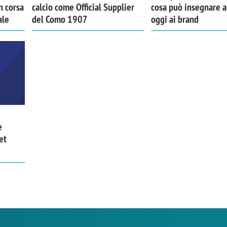
n corsa
calcio come Official Supplier
cosa può insegnare 
ale
del Como 1907
oggi ai brand
e
et