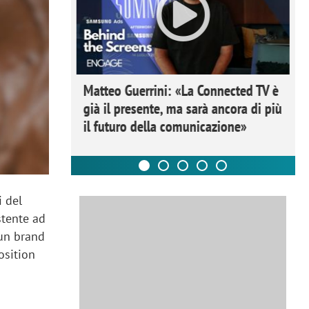
ome la
Matteo Guerrini: «La Connected TV è
nare lo
già il presente, ma sarà ancora di più
il futuro della comunicazione»
i del
stente ad
 un brand
osition