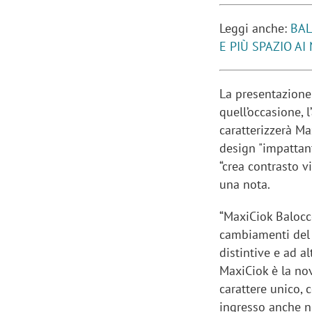
Leggi anche:
BAL
E PIÙ SPAZIO A
La presentazione
quell’occasione, 
caratterizzerà Ma
design "impattant
“crea contrasto v
una nota.
“MaxiCiok Balocco
cambiamenti del 
distintive e ad a
MaxiCiok è la nov
carattere unico, c
ingresso anche n