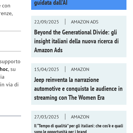
guidata dall'AI
e con
renze,
22/09/2025
AMAZON ADS
Beyond the Generational Divide: gli
insight italiani della nuova ricerca di
Amazon Ads
 supporto
 hoc
, su
15/04/2025
AMAZON
via
Jeep reinventa la narrazione
in via di
automotive e conquista le audience in
streaming con
The Women Era
27/03/2025
AMAZON
Il “Tempo di qualità” per gli italiani: che cos’è e quali
sono le opportunità per i brand