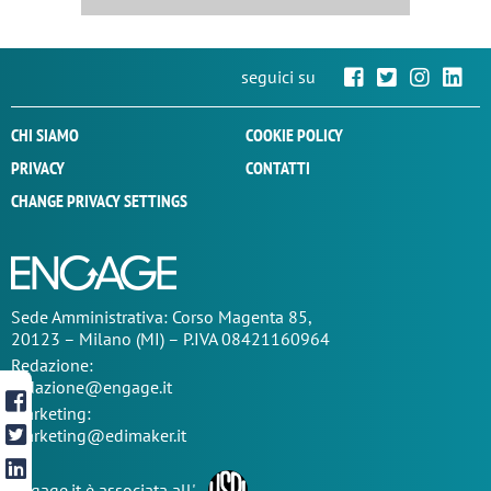
seguici su
CHI SIAMO
COOKIE POLICY
PRIVACY
CONTATTI
CHANGE PRIVACY SETTINGS
Sede
Amministrativa
: Corso Magenta 85,
20123 – Milano (MI) – P.IVA 08421160964
Redazione:
redazione@engage.it
Marketing:
marketing@edimaker.it
Engage.it è associata all'