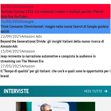
16/06/2026
Google
YouTube Festival 2026: tra contenuti, creator e risultati, perché «There’s
Only One YouTube»
31/03/2026
Google
Think Consumer Omnichannel: viaggio nella nuova Search di Google guidata
dall'AI
22/09/2025
Amazon Ads
Beyond the Generational Divide: gli insight italiani della nuova ricerca di
Amazon Ads
15/04/2025
Amazon
Jeep reinventa la narrazione automotive e conquista le audience in
streaming con
The Women Era
27/03/2025
Amazon
Il “Tempo di qualità” per gli italiani: che cos’è e quali sono le opportunità per i
brand
INTERVISTE
VEDI TUTTE