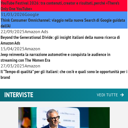
YouTube Festival 2026: tra contenuti, creator e risultati, perché «There’s
Only One YouTube»
31/03/2026
Google
Think Consumer Omnichannel: viaggio nella nuova Search di Google guidata
dall'AI
22/09/2025
Amazon Ads
Beyond the Generational Divide: gli insight italiani della nuova ricerca di
Amazon Ads
15/04/2025
Amazon
Jeep reinventa la narrazione automotive e conquista le audience in
streaming con
The Women Era
27/03/2025
Amazon
Il “Tempo di qualità” per gli italiani: che cos’è e quali sono le opportunità per i
brand
INTERVISTE
VEDI TUTTE