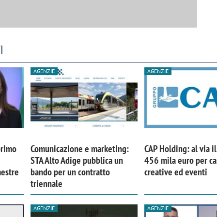
I
AGENZIE
AGENZIE
primo
Comunicazione e marketing:
CAP Holding: al via i
STA Alto Adige pubblica un
456 mila euro per 
mestre
bando per un contratto
creative ed eventi
triennale
AGENZIE
AGENZIE