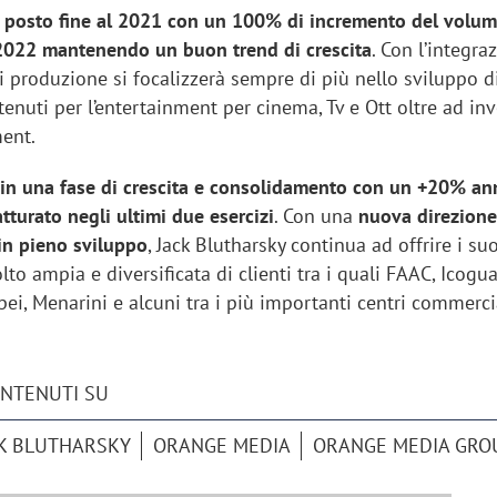
posto fine al 2021 con un 100% di incremento del volume
l 2022 mantenendo un buon trend di crescita
. Con l’integra
i produzione si focalizzerà sempre di più nello sviluppo d
enuti per l’entertainment per cinema, Tv e Ott oltre ad inv
ent.
 in una fase di crescita e consolidamento con un +20% an
tturato negli ultimi due esercizi
. Con una
nuova direzione
 in pieno sviluppo
, Jack Blutharsky continua ad offrire i suo
to ampia e diversificata di clienti tra i quali FAAC, Icogua
i, Menarini e alcuni tra i più importanti centri commerci
iora di Deloitte Digital:
Ricerche di mercato. Neri,
ONTENUTI SU
ità resta centrale, l’AI deve
Doxa: «Non basta più desc
e il talento»
fenomeni: bisogna compre
K BLUTHARSKY
ORANGE MEDIA
ORANGE MEDIA GRO
tradurli in azioni»