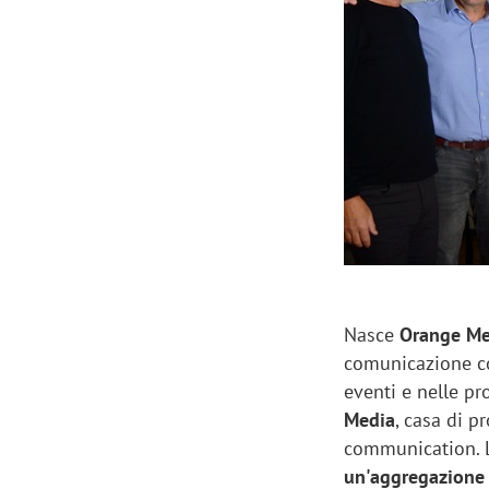
Manassero, Samsung Ads: «Con Total
Perez, Sam
View la reach della CTV diventa
mercato st
finalmente misurabile»
crescere»
Nasce
Orange Me
comunicazione c
eventi e nelle pr
Media
, casa di p
communication. La
un'aggregazione 