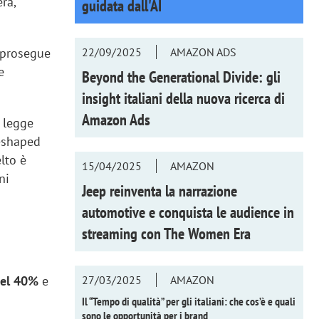
era,
guidata dall'AI
- prosegue
22/09/2025
AMAZON ADS
e
Beyond the Generational Divide: gli
insight italiani della nuova ricerca di
Amazon Ads
si legge
T-shaped
lto è
15/04/2025
AMAZON
ni
Jeep reinventa la narrazione
automotive e conquista le audience in
streaming con
The Women Era
del 40%
e
27/03/2025
AMAZON
Il “Tempo di qualità” per gli italiani: che cos’è e quali
sono le opportunità per i brand