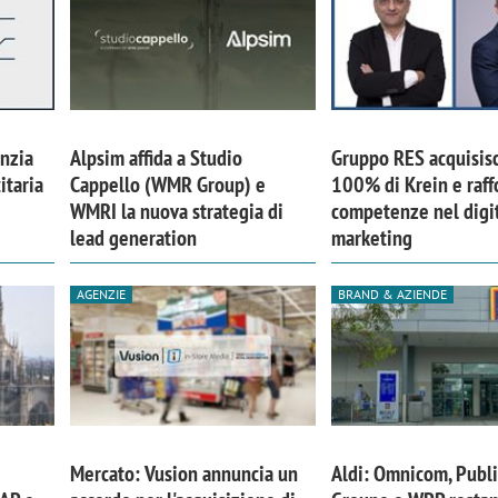
nzia
Alpsim affida a Studio
Gruppo RES acquisisc
itaria
Cappello (WMR Group) e
100% di Krein e raff
WMRI la nuova strategia di
competenze nel digi
lead generation
marketing
AGENZIE
BRAND & AZIENDE
Mercato: Vusion annuncia un
Aldi: Omnicom, Publi