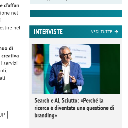
 d’affari
zione nel
i
estire nel
INTERVISTE
VEDI TUTTE
nuo di
 creativa
i servizi
nti,
ali
 Ipsos
Search e AI, Sciutto: «Perché la
rivere i
ricerca è diventata una questione di
nderli e
branding»
UP