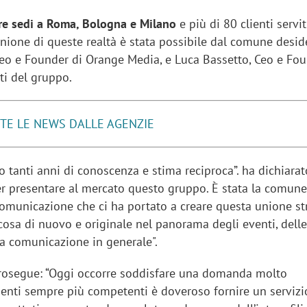
re sedi a Roma, Bologna e Milano
e più di 80 clienti servi
’unione di queste realtà è stata possibile dal comune desid
Ceo e Founder di Orange Media, e Luca Bassetto, Ceo e Fou
ti del gruppo.
TE LE NEWS DALLE AGENZIE
o tanti anni di conoscenza e stima reciproca”. ha dichiara
ter presentare al mercato questo gruppo. È stata la comun
comunicazione che ci ha portato a creare questa unione st
lcosa di nuovo e originale nel panorama degli eventi, dell
la comunicazione in generale".
rosegue: “Oggi occorre soddisfare una domanda molto
clienti sempre più competenti è doveroso fornire un servizi