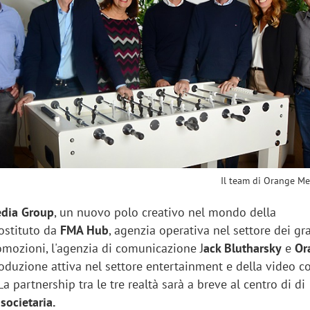
sung Ads: «L'Italia è un
Networking agli eventi: c
rategico e continuerà a
startup Kicè punta a elimi
"spreco di relazioni"
Il team di Orange M
dia Group
, un nuovo polo creativo nel mondo della
ostituto da
FMA Hub
, agenzia operativa nel settore dei gr
omozioni, l'agenzia di comunicazione J
ack Blutharsky
e
Or
roduzione attiva nel settore entertainment e della video c
 partnership tra le tre realtà sarà a breve al centro di di
societaria.