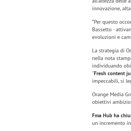
all’altezza delle
innovazione, alta
“Per questo occo
Bassetto - attiva
evoluzioni e cam
La strategia di O
nella nota stampa
individuando obie
"
Fresh content ju
impeccabili, si 
Orange Media Gro
obiettivi ambizio
Fma Hub ha chius
un incremento in 