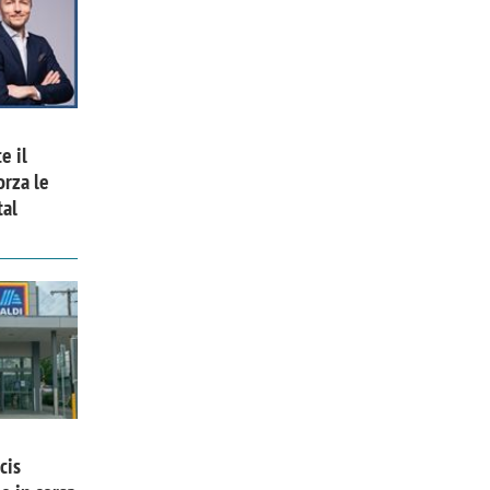
e il
orza le
tal
cis