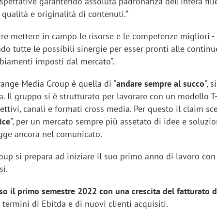
 aspettative garantendo assoluta padronanza dell’intera fili
 qualità e originalità di contenuti.”
rre mettere in campo le risorse e le competenze migliori 
ndo tutte le possibili sinergie per esser pronti alle continu
biamenti imposti dal mercato".
range Media Group è quella di "
andare sempre al succo
", 
. Il gruppo si è strutturato per lavorare con un modello 
ttivi, canali e formati cross media. Per questo il claim sce
ice
", per un mercato sempre più assetato di idee e soluzio
legge ancora nel comunicato.
up si prepara ad iniziare il suo primo anno di lavoro con
si.
o il primo semestre 2022 con una crescita del fatturato 
termini di Ebitda e di nuovi clienti acquisiti.