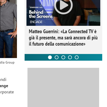
ome la
Matteo Guerrini: «La Connected TV è
nare lo
già il presente, ma sarà ancora di più
il futuro della comunicazione»
edia Group
andi
ange
orporate