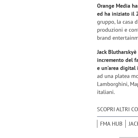
Orange Media ha 
ed ha iniziato i
gruppo, la casa d
produzioni e cont
brand entertainm
Jack Blutharskyè
incremento del fa
e un’area digital
ad una platea mol
Lamborghini, Mape
italiani.
Scazz, quando un'agenzia di
Emanuele V
SCOPRI ALTRI C
comunicazione crea un brand food:
«La creativ
«Marketing e prodotto devono
amplificar
FMA HUB
JAC
crescere insieme»