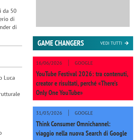
ti da 50
erio di
nder di
GAME CHANGERS
VEDI TUTTI
16/06/2026
GOOGLE
YouTube Festival 2026: tra contenuti,
to Luca
creator e risultati, perché «There’s
e
Only One YouTube»
rutturale
e
31/03/2026
GOOGLE
Think Consumer Omnichannel:
viaggio nella nuova Search di Google
o