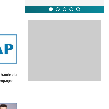
l bando da
campagne