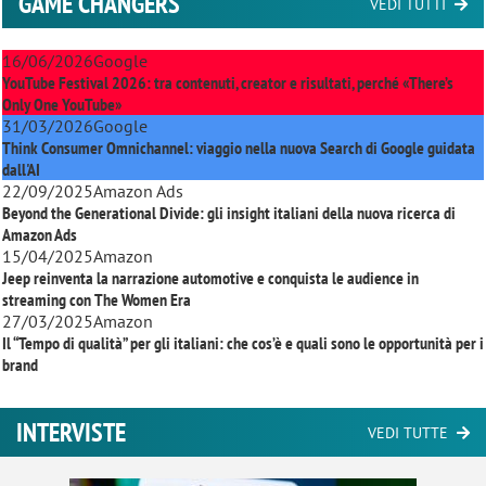
GAME CHANGERS
VEDI TUTTI
16/06/2026
Google
YouTube Festival 2026: tra contenuti, creator e risultati, perché «There’s
Only One YouTube»
31/03/2026
Google
Think Consumer Omnichannel: viaggio nella nuova Search di Google guidata
dall'AI
22/09/2025
Amazon Ads
Beyond the Generational Divide: gli insight italiani della nuova ricerca di
Amazon Ads
15/04/2025
Amazon
Jeep reinventa la narrazione automotive e conquista le audience in
streaming con
The Women Era
27/03/2025
Amazon
Il “Tempo di qualità” per gli italiani: che cos’è e quali sono le opportunità per i
brand
INTERVISTE
VEDI TUTTE