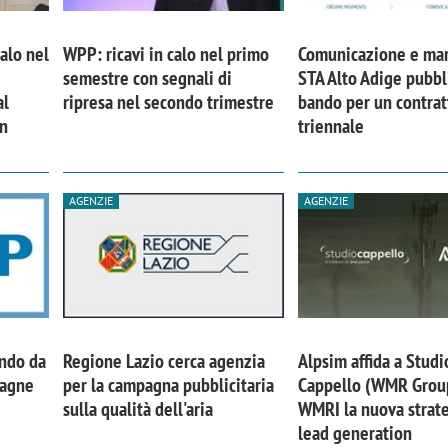
calo nel
WPP: ricavi in calo nel primo
Comunicazione e mar
semestre con segnali di
STA Alto Adige pubbl
al
ripresa nel secondo trimestre
bando per un contrat
in
triennale
AGENZIE
AGENZIE
ando da
Regione Lazio cerca agenzia
Alpsim affida a Studi
pagne
per la campagna pubblicitaria
Cappello (WMR Grou
sulla qualità dell'aria
WMRI la nuova strate
lead generation