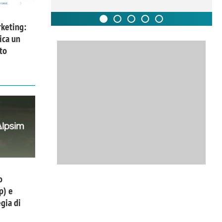
keting:
ica un
to
o
p) e
gia di