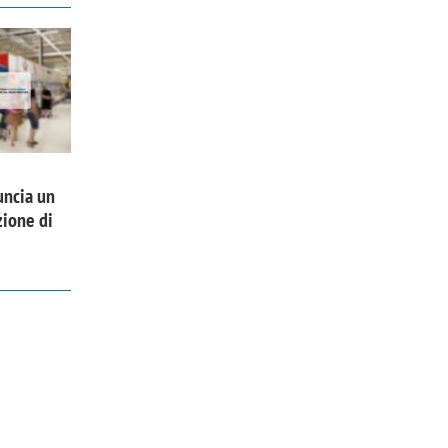
uncia un
zione di