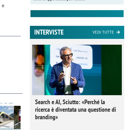
 e
INTERVISTE
VEDI TUTTE
 Ipsos
Search e AI, Sciutto: «Perché la
rivere i
ricerca è diventata una questione di
nderli e
branding»