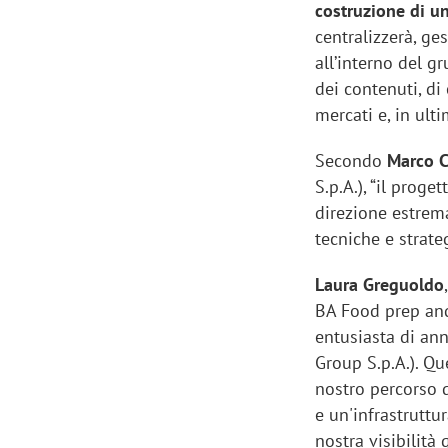
costruzione di un
centralizzerà, ge
all’interno del gr
dei contenuti, di
mercati e, in ult
Secondo
Marco 
S.p.A.), “il prog
direzione estrema
tecniche e strateg
Laura Greguoldo
BA Food prep and
entusiasta di an
Group S.p.A.). Qu
nostro percorso d
e un'infrastruttur
nostra visibilità