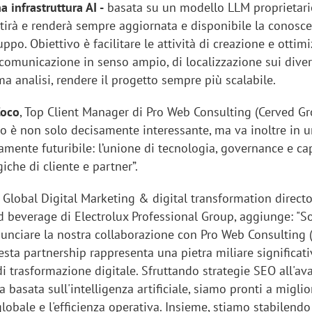
a infrastruttura AI -
basata su un modello LLM proprietari
stirà e renderà sempre aggiornata e disponibile la conosc
uppo. Obiettivo è facilitare le attività di creazione e ottim
 comunicazione in senso ampio, di localizzazione sui diver
ima analisi, rendere il progetto sempre più scalabile.
Coco
, Top Client Manager di Pro Web Consulting (Cerved G
etto è non solo decisamente interessante, ma va inoltre in 
mente futuribile: l’unione di tecnologia, governance e ca
iche di cliente e partner”.
, Global Digital Marketing & digital transformation directo
 beverage di Electrolux Professional Group, aggiunge: "S
nunciare la nostra collaborazione con Pro Web Consulting 
esta partnership rappresenta una pietra miliare significati
i trasformazione digitale. Sfruttando strategie SEO all'a
a basata sull'intelligenza artificiale, siamo pronti a miglio
 globale e l'efficienza operativa. Insieme, stiamo stabilend