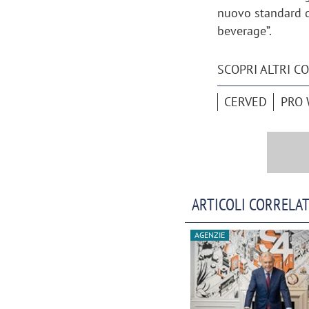
nuovo standard d
beverage”.
SCOPRI ALTRI C
CERVED
PRO 
ARTICOLI CORRELAT
AGENZIE
Scazz, quando un'agenzia di
Emanuele V
comunicazione crea un brand food:
«La creativ
«Marketing e prodotto devono
amplificar
crescere insieme»