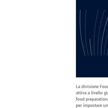
Manassero, Samsung Ads: «Con Total
Perez, Sam
View la reach della CTV diventa
mercato st
finalmente misurabile»
crescere»
La divisione Foo
attiva a livello 
food preparation
per impostare un