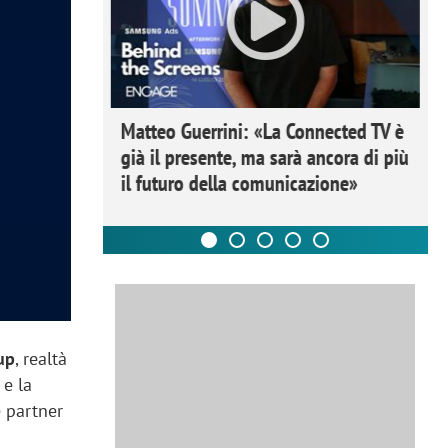
ome la
Matteo Guerrini: «La Connected TV è
nare lo
già il presente, ma sarà ancora di più
il futuro della comunicazione»
up
, realtà
 e la
 partner