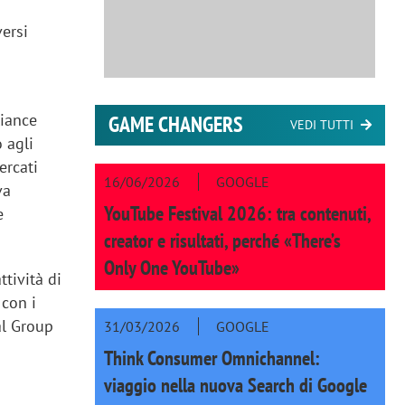
versi
liance
GAME CHANGERS
VEDI TUTTI
o agli
ercati
16/06/2026
GOOGLE
va
YouTube Festival 2026: tra contenuti,
e
creator e risultati, perché «There’s
Only One YouTube»
tività di
 con i
al Group
31/03/2026
GOOGLE
Think Consumer Omnichannel:
viaggio nella nuova Search di Google