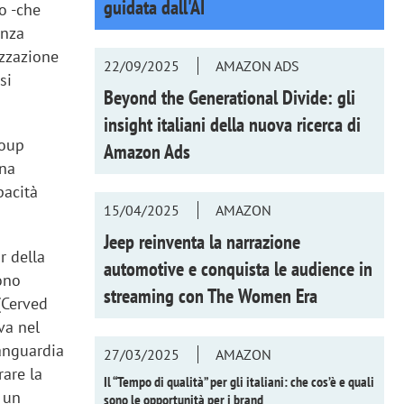
guidata dall'AI
o -che
enza
izzazione
22/09/2025
AMAZON ADS
si
Beyond the Generational Divide: gli
insight italiani della nuova ricerca di
roup
Amazon Ads
una
pacità
15/04/2025
AMAZON
Jeep reinventa la narrazione
r della
automotive e conquista le audience in
ono
streaming con
The Women Era
(Cerved
va nel
vanguardia
27/03/2025
AMAZON
rare la
Il “Tempo di qualità” per gli italiani: che cos’è e quali
o un
sono le opportunità per i brand