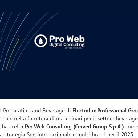
sung Ads: «L'Italia è un
Networking agli eventi: c
rategico e continuerà a
startup Kicè punta a elimi
"spreco di relazioni"
d Preparation and Beverage di
Electrolux Professional Gro
globale nella fornitura di macchinari per il settore beverage
, ha scelto
Pro Web Consulting (Cerved Group S.p.A.)
come
a strategia Seo internazionale e multi-brand per il 2025.