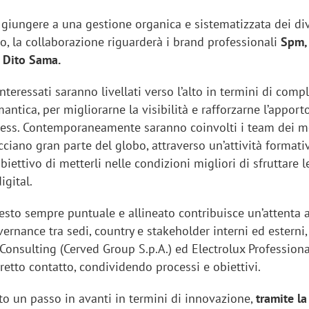
i giungere a una gestione organica e sistematizzata dei di
, la collaborazione riguarderà i brand professionali
Spm,
 Dito Sama.
interessati saranno livellati verso l’alto in termini di comp
antica, per migliorarne la visibilità e rafforzarne l’apport
iness. Contemporaneamente saranno coinvolti i team dei m
cciano gran parte del globo, attraverso un’attività formati
biettivo di metterli nelle condizioni migliori di sfruttare l
igital.
esto sempre puntuale e allineato contribuisce un’attenta at
ernance tra sedi, country e stakeholder interni ed esterni,
Consulting (Cerved Group S.p.A.) ed Electrolux Profession
retto contatto, condividendo processi e obiettivi.
to un passo in avanti in termini di innovazione,
tramite la