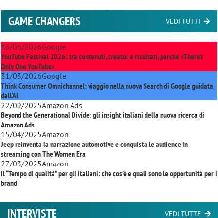
GAME CHANGERS
VEDI TUTTI
16/06/2026
Google
YouTube Festival 2026: tra contenuti, creator e risultati, perché «There’s
Only One YouTube»
31/03/2026
Google
Think Consumer Omnichannel: viaggio nella nuova Search di Google guidata
dall'AI
22/09/2025
Amazon Ads
Beyond the Generational Divide: gli insight italiani della nuova ricerca di
Amazon Ads
15/04/2025
Amazon
Jeep reinventa la narrazione automotive e conquista le audience in
streaming con
The Women Era
27/03/2025
Amazon
Il “Tempo di qualità” per gli italiani: che cos’è e quali sono le opportunità per i
brand
INTERVISTE
VEDI TUTTE