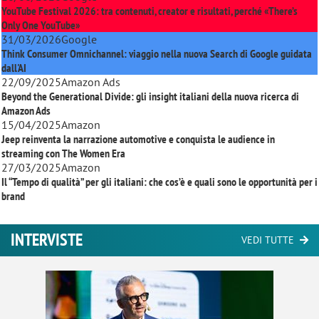
YouTube Festival 2026: tra contenuti, creator e risultati, perché «There’s
Only One YouTube»
31/03/2026
Google
Think Consumer Omnichannel: viaggio nella nuova Search di Google guidata
dall'AI
22/09/2025
Amazon Ads
Beyond the Generational Divide: gli insight italiani della nuova ricerca di
Amazon Ads
15/04/2025
Amazon
Jeep reinventa la narrazione automotive e conquista le audience in
streaming con
The Women Era
27/03/2025
Amazon
Il “Tempo di qualità” per gli italiani: che cos’è e quali sono le opportunità per i
brand
INTERVISTE
VEDI TUTTE