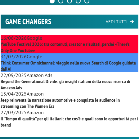
GAME CHANGERS
VEDI TUTTI
16/06/2026
Google
YouTube Festival 2026: tra contenuti, creator e risultati, perché «There’s
Only One YouTube»
31/03/2026
Google
Think Consumer Omnichannel: viaggio nella nuova Search di Google guidata
dall'AI
22/09/2025
Amazon Ads
Beyond the Generational Divide: gli insight italiani della nuova ricerca di
Amazon Ads
15/04/2025
Amazon
Jeep reinventa la narrazione automotive e conquista le audience in
streaming con
The Women Era
27/03/2025
Amazon
Il “Tempo di qualità” per gli italiani: che cos’è e quali sono le opportunità per i
brand