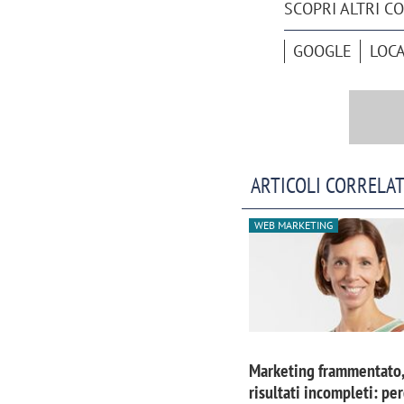
SCOPRI ALTRI C
GOOGLE
LOC
ARTICOLI CORRELAT
WEB MARKETING
Scazz, quando un'agenzia di
Emanuele V
comunicazione crea un brand food:
«La creativ
«Marketing e prodotto devono
amplificar
Marketing frammentato,
crescere insieme»
risultati incompleti: pe