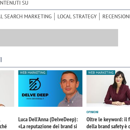
ONTENUTI SU
AL SEARCH MARKETING
LOCAL STRATEGY
RECENSION
I
WEB MARKETING
WEB MARKETING
iora di Deloitte Digital:
Ricerche di mercato. Neri,
ità resta centrale, l’AI deve
Doxa: «Non basta più desc
OPINIONI
e il talento»
fenomeni: bisogna compre
Luca Dell'Anna (DelveDeep):
Oltre le keyword: il 
tradurli in azioni»
rché
«La reputazione dei brand si
della brand safety è 