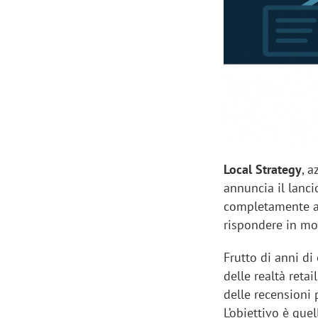
Manassero, Samsung Ads: «Con Total
Perez, Sam
View la reach della CTV diventa
mercato st
finalmente misurabile»
crescere»
Local Strategy
, a
annuncia il lanci
completamente au
rispondere in mod
Frutto di anni di
delle realtà retai
delle recensioni 
L’obiettivo è que