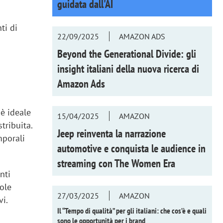
guidata dall'AI
ti di
22/09/2025
AMAZON ADS
Beyond the Generational Divide: gli
insight italiani della nuova ricerca di
Amazon Ads
è ideale
15/04/2025
AMAZON
tribuita.
Jeep reinventa la narrazione
mporali
automotive e conquista le audience in
streaming con
The Women Era
nti
uole
27/03/2025
AMAZON
vi.
Il “Tempo di qualità” per gli italiani: che cos’è e quali
sono le opportunità per i brand