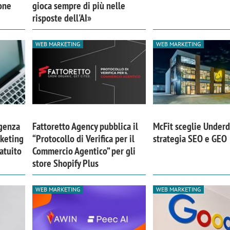
one
gioca sempre di più nelle
risposte dell'AI»
WEB MARKETING
WEB MARKETING
igenza
Fattoretto Agency pubblica il
McFit sceglie Underd
rketing
“Protocollo di Verifica per il
strategia SEO e GEO
atuito
Commercio Agentico” per gli
store Shopify Plus
WEB MARKETING
WEB MARKETING