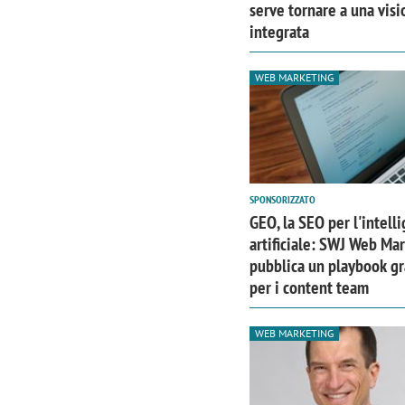
serve tornare a una visi
integrata
WEB MARKETING
SPONSORIZZATO
GEO, la SEO per l'intell
artificiale: SWJ Web Ma
pubblica un playbook gr
per i content team
WEB MARKETING