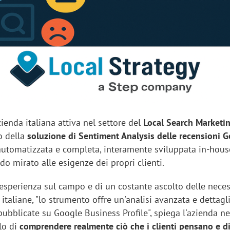
sung Ads: «L'Italia è un
Networking agli eventi: c
rategico e continuerà a
startup Kicè punta a elimi
"spreco di relazioni"
zienda italiana attiva nel settore del
Local Search Marketi
o della
soluzione di Sentiment Analysis delle recensioni 
tomatizzata e completa, interamente sviluppata in-hous
o mirato alle esigenze dei propri clienti.
 esperienza sul campo e di un costante ascolto delle neces
l italiane, "lo strumento offre un'analisi avanzata e dettagl
pubblicate su Google Business Profile", spiega l'azienda ne
llo di
comprendere realmente ciò che i clienti pensano e d