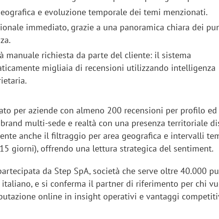
geografica e evoluzione temporale dei temi menzionati.
ionale immediato, grazie a una panoramica chiara dei pun
za.
à manuale richiesta da parte del cliente: il sistema
ticamente migliaia di recensioni utilizzando intelligenza
rietaria.
sato per aziende con almeno 200 recensioni per profilo ed 
, brand multi-sede e realtà con una presenza territoriale dis
sente anche il filtraggio per area geografica e intervalli te
 15 giorni), offrendo una lettura strategica del sentiment.
partecipata da Step SpA, società che serve oltre 40.000 pu
 italiano, e si conferma il partner di riferimento per chi v
putazione online in insight operativi e vantaggi competiti