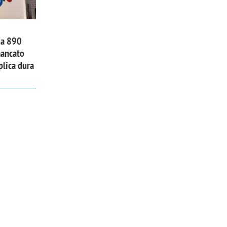
da 890
mancato
plica dura