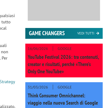
ualsiasi
 tutto
ocal
GAME CHANGERS
VEDI TUTTI
uali
16/06/2026
GOOGLE
a non
YouTube Festival 2026: tra contenuti,
. Per
creator e risultati, perché «There’s
e
Only One YouTube»
Strategy
31/03/2026
GOOGLE
Think Consumer Omnichannel:
viaggio nella nuova Search di Google
alizzato.