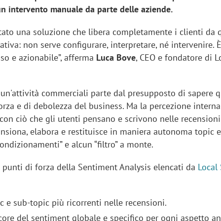
un intervento manuale da parte delle aziende.
ato una soluzione che libera completamente i clienti da q
tiva: non serve configurare, interpretare, né intervenire. È
iso e azionabile”, afferma
Luca Bove
, CEO e fondatore di L
 un'attività commerciali parte dal presupposto di sapere q
forza e di debolezza del business. Ma la percezione intern
on ciò che gli utenti pensano e scrivono nelle recensioni
ansiona, elabora e restituisce in maniera autonoma topic 
ondizionamenti” e alcun “filtro” a monte.
 punti di forza della Sentiment Analysis elencati da
Local 
ic e sub-topic più ricorrenti nelle recensioni.
core del sentiment globale e specifico per ogni aspetto an