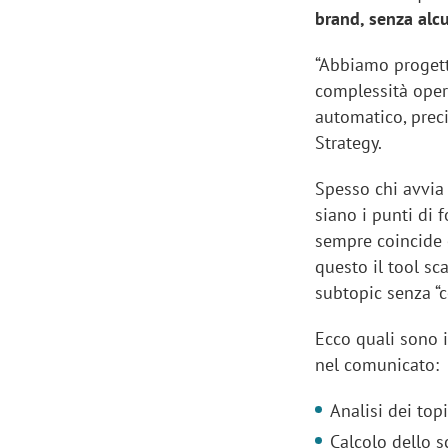
brand, senza alc
“Abbiamo progett
complessità opera
automatico, prec
Strategy.
Spesso chi avvia
siano i punti di 
sempre coincide c
questo il tool sc
subtopic senza “c
Ecco quali sono i
nel comunicato:
Analisi dei top
Calcolo dello s