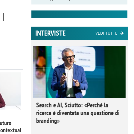
I
INTERVISTE
VEDI TUTTE
 Ipsos
Search e AI, Sciutto: «Perché la
rivere i
ricerca è diventata una questione di
nderli e
branding»
futuro
contextual