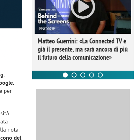
ome la
Matteo Guerrini: «La Connected TV è
nare lo
già il presente, ma sarà ancora di più
il futuro della comunicazione»
ng
,
Google
,
e per
sità
iata
lla nota.
icono del