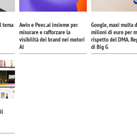
Il tema
Awin e Peec.ai insieme per
Google, maxi multa 
misurare e rafforzare la
milioni di euro per 
visibilità dei brand nei motori
rispetto del DMA. Re
AI
di Big G
il