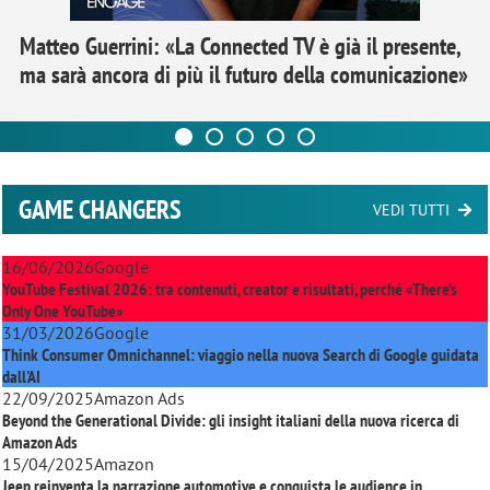
Matteo Guerrini: «La Connected TV è già il presente,
ma sarà ancora di più il futuro della comunicazione»
GAME CHANGERS
VEDI TUTTI
16/06/2026
Google
YouTube Festival 2026: tra contenuti, creator e risultati, perché «There’s
Only One YouTube»
31/03/2026
Google
Think Consumer Omnichannel: viaggio nella nuova Search di Google guidata
dall'AI
22/09/2025
Amazon Ads
Beyond the Generational Divide: gli insight italiani della nuova ricerca di
Amazon Ads
15/04/2025
Amazon
Jeep reinventa la narrazione automotive e conquista le audience in