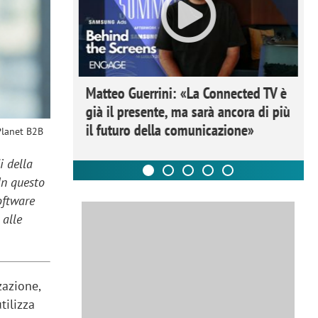
ome la
Matteo Guerrini: «La Connected TV è
nare lo
già il presente, ma sarà ancora di più
il futuro della comunicazione»
Planet B2B
i della
 In questo
oftware
 alle
zazione,
tilizza