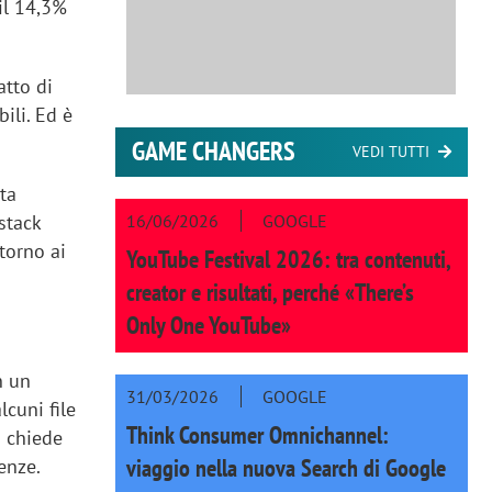
il 14,3%
atto di
ili. Ed è
GAME CHANGERS
VEDI TUTTI
sta
16/06/2026
GOOGLE
stack
torno ai
YouTube Festival 2026: tra contenuti,
creator e risultati, perché «There’s
Only One YouTube»
n un
31/03/2026
GOOGLE
lcuni file
Think Consumer Omnichannel:
i chiede
viaggio nella nuova Search di Google
enze.