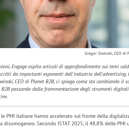
sung Ads: «L'Italia è un
Networking agli eventi: c
rategico e continuerà a
startup Kicè punta a elimi
"spreco di relazioni"
Gregor Siwinski, CEO di 
ioni, Engage ospita articoli di approfondimento sui temi cald
scritti da importanti esponenti dell'industria dell'advertising.
iwinski, CEO di Planet B2B, ci spiega coma sta cambiando il s
o B2B passando dalla frammentazione degli strumenti digitali
ive.
 le PMI italiane hanno accelerato sul fronte della digitaliz
ta disomogeneo. Secondo ISTAT 2025, il 48,8% delle PMI u