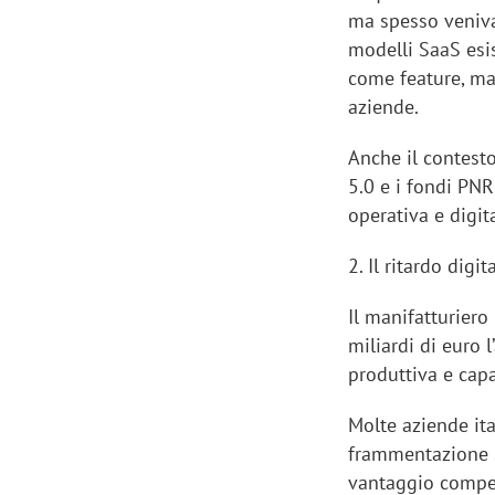
ma spesso veniva
modelli SaaS esis
come feature, ma 
aziende.
Anche il contesto
5.0 e i fondi PN
operativa e digit
2. Il ritardo dig
Il manifatturiero
miliardi di euro l
produttiva e capa
Scazz, quando un'agenzia di
Emanuele V
comunicazione crea un brand food:
«La creativ
Molte aziende ita
«Marketing e prodotto devono
amplificar
frammentazione s
crescere insieme»
vantaggio compet