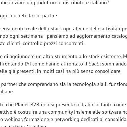
be iniziare un produttore o distributore italiano?
ggi concreti da cui partire.
 censimento reale dello stack operativo e delle attività ripe
mpo ogni settimana - pensiamo ad aggiornamento catalog
ste clienti, controllo prezzi concorrenti.
re di aggiungere un altro strumento allo stack esistente. M
ffrontando l’AI come hanno affrontato il SaaS: sommand
lle già presenti. In molti casi ha più senso consolidare.
re partner che comprendano sia la tecnologia sia il funzi
aliane.
to che Planet B2B non si presenta in Italia soltanto come 
biettivo è costruire una community insieme alle software h
erso webinar, formazione e networking dedicati al consolid
 in sistemi AI-native.