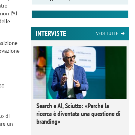
ntro
non l’AI
delle
INTERVISTE
VEDI TUTTE
nsizione
novazione
600
 Ipsos
Search e AI, Sciutto: «Perché la
rivere i
ricerca è diventata una questione di
lo di
nderli e
branding»
are un