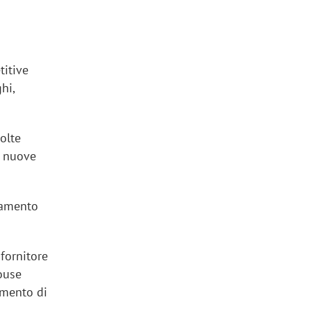
titive
hi,
olte
o nuove
onamento
fornitore
ouse
amento di