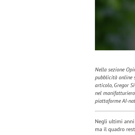
Manassero, Samsung Ads: «Con Total
Perez, Sam
View la reach della CTV diventa
mercato st
finalmente misurabile»
crescere»
Nella sezione Opin
pubblicità online 
articolo, Gregor S
nel manifatturier
piattaforme AI-nat
Negli ultimi anni
ma il quadro res