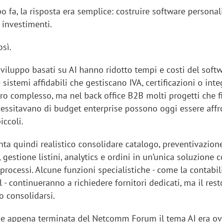
 fa, la risposta era semplice: costruire software personal
 investimenti.
sì.
sviluppo basati su AI hanno ridotto tempi e costi del soft
 sistemi affidabili che gestiscano IVA, certificazioni o inte
oro complesso, ma nel back office B2B molti progetti che f
cessitavano di budget enterprise possono oggi essere affr
iccoli.
ta quindi realistico consolidare catalogo, preventivazione
 gestione listini, analytics e ordini in un’unica soluzione c
 processi. Alcune funzioni specialistiche - come la contabil
ll - continueranno a richiedere fornitori dedicati, ma il rest
o consolidarsi.
ne appena terminata del Netcomm Forum il tema AI era o