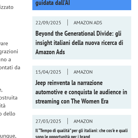
guidata dall'AI
izzato
22/09/2025
AMAZON ADS
Beyond the Generational Divide: gli
insight italiani della nuova ricerca di
ware
Amazon Ads
grazioni
ino a
ontati da
15/04/2025
AMAZON
Jeep reinventa la narrazione
,
automotive e conquista le audience in
ostruita
streaming con
The Women Era
ità
o dello
27/03/2025
AMAZON
Il “Tempo di qualità” per gli italiani: che cos’è e quali
vunque,
sono le opportunità per i brand