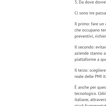
3. Da dove dovreb
Ci sono tre passa
Il primo: fare un
che occupano te
preventivi, richie
Il secondo: evita
aziende stanno a
piattaforme a que
Il terzo: sceglie
reale delle PMI it
È anche per ques
tecnologico. L’o
italiane, attrav
stack frammentati