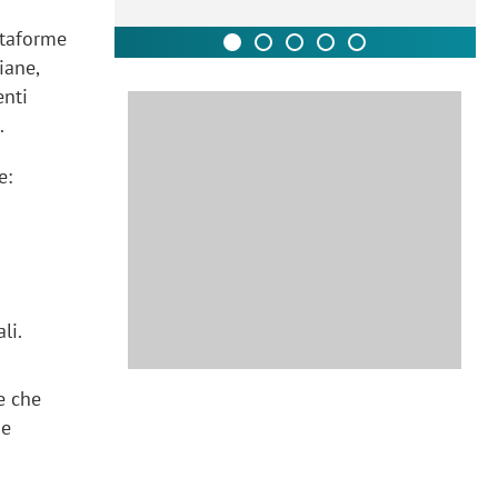
ttaforme
iane,
enti
.
e:
ali.
he che
 e