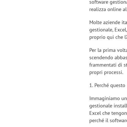
software gestion
realizza online a
Molte aziende ita
gestionale, Excel
proprio qui che l
Per la prima volta
scendendo abbast
frammentati di s
propri processi.
1. Perché questo 
Immaginiamo un d
gestionale instal
Excel che tengono
perché il softwar