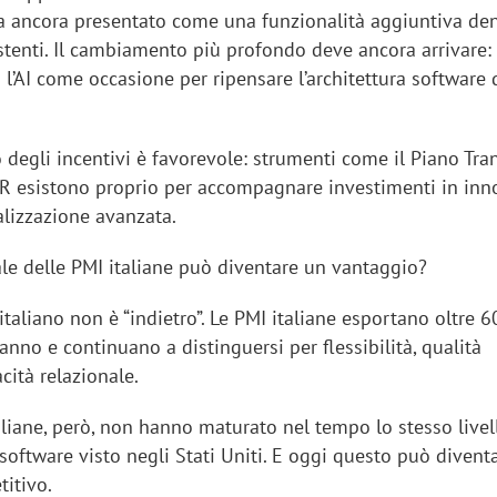
 ancora presentato come una funzionalità aggiuntiva de
tenti. Il cambiamento più profondo deve ancora arrivare: 
l’AI come occasione per ripensare l’architettura software 
 degli incentivi è favorevole: strumenti come il Piano Tra
RR esistono proprio per accompagnare investimenti in in
alizzazione avanzata.
itale delle PMI italiane può diventare un vantaggio?
 italiano non è “indietro”. Le PMI italiane esportano oltre 
’anno e continuano a distinguersi per flessibilità, qualità
cità relazionale.
iora di Deloitte Digital:
Ricerche di mercato. Neri,
ità resta centrale, l’AI deve
Doxa: «Non basta più desc
liane, però, non hanno maturato nel tempo lo stesso livel
e il talento»
fenomeni: bisogna compre
oftware visto negli Stati Uniti. E oggi questo può divent
tradurli in azioni»
itivo.