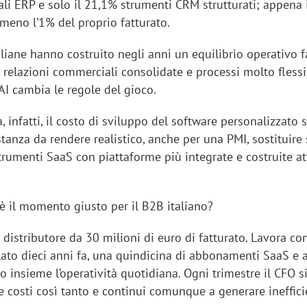
ali ERP e solo il 21,1% strumenti CRM strutturati; appena 
lmeno l’1% del proprio fatturato.
liane hanno costruito negli anni un equilibrio operativo f
, relazioni commerciali consolidate e processi molto flessib
’AI cambia le regole del gioco.
, infatti, il costo di sviluppo del software personalizzato 
anza da rendere realistico, anche per una PMI, sostituire 
trumenti SaaS con piattaforme più integrate e costruite at
è il momento giusto per il B2B italiano?
istributore da 30 milioni di euro di fatturato. Lavora co
lato dieci anni fa, una quindicina di abbonamenti SaaS e a
 insieme l’operatività quotidiana. Ogni trimestre il CFO s
e costi così tanto e continui comunque a generare ineffici