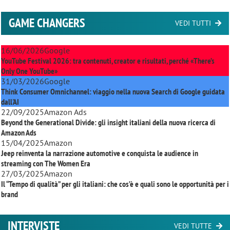
GAME CHANGERS
VEDI TUTTI
16/06/2026
Google
YouTube Festival 2026: tra contenuti, creator e risultati, perché «There’s
Only One YouTube»
31/03/2026
Google
Think Consumer Omnichannel: viaggio nella nuova Search di Google guidata
dall'AI
22/09/2025
Amazon Ads
Beyond the Generational Divide: gli insight italiani della nuova ricerca di
Amazon Ads
15/04/2025
Amazon
Jeep reinventa la narrazione automotive e conquista le audience in
streaming con
The Women Era
27/03/2025
Amazon
Il “Tempo di qualità” per gli italiani: che cos’è e quali sono le opportunità per i
brand
INTERVISTE
VEDI TUTTE