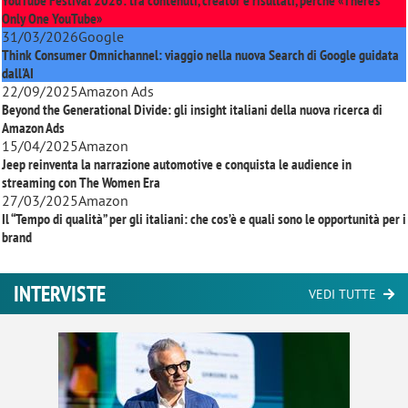
YouTube Festival 2026: tra contenuti, creator e risultati, perché «There’s
Only One YouTube»
31/03/2026
Google
Think Consumer Omnichannel: viaggio nella nuova Search di Google guidata
dall'AI
22/09/2025
Amazon Ads
Beyond the Generational Divide: gli insight italiani della nuova ricerca di
Amazon Ads
15/04/2025
Amazon
Jeep reinventa la narrazione automotive e conquista le audience in
streaming con
The Women Era
27/03/2025
Amazon
Il “Tempo di qualità” per gli italiani: che cos’è e quali sono le opportunità per i
brand
INTERVISTE
VEDI TUTTE