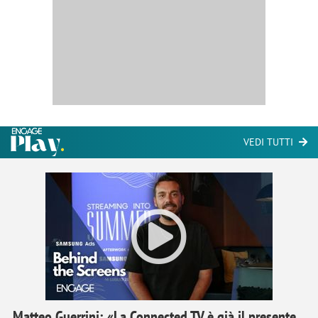
VEDI TUTTI
Matteo Guerrini: «La Connected TV è già il presente,