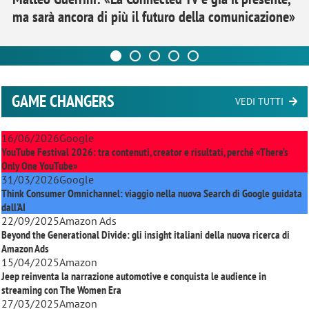
ma sarà ancora di più il futuro della comunicazione»
GAME CHANGERS
VEDI TUTTI
16/06/2026
Google
YouTube Festival 2026: tra contenuti, creator e risultati, perché «There’s
Only One YouTube»
31/03/2026
Google
Think Consumer Omnichannel: viaggio nella nuova Search di Google guidata
dall'AI
22/09/2025
Amazon Ads
Beyond the Generational Divide: gli insight italiani della nuova ricerca di
Amazon Ads
15/04/2025
Amazon
Jeep reinventa la narrazione automotive e conquista le audience in
streaming con
The Women Era
27/03/2025
Amazon