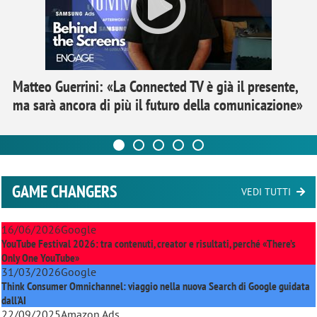
Matteo Guerrini: «La Connected TV è già il presente,
ma sarà ancora di più il futuro della comunicazione»
GAME CHANGERS
VEDI TUTTI
16/06/2026
Google
YouTube Festival 2026: tra contenuti, creator e risultati, perché «There’s
Only One YouTube»
31/03/2026
Google
Think Consumer Omnichannel: viaggio nella nuova Search di Google guidata
dall'AI
22/09/2025
Amazon Ads