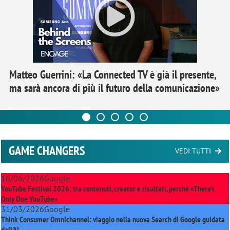
Matteo Guerrini: «La Connected TV è già il presente,
ma sarà ancora di più il futuro della comunicazione»
GAME CHANGERS
VEDI TUTTI
16/06/2026
Google
YouTube Festival 2026: tra contenuti, creator e risultati, perché «There’s
Only One YouTube»
31/03/2026
Google
Think Consumer Omnichannel: viaggio nella nuova Search di Google guidata
dall'AI