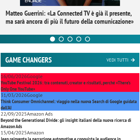
Matteo Guerrini: «La Connected TV è già il presente,
ma sarà ancora di più il futuro della comunicazione»
GAME CHANGERS
VEDI TUTTI
16/06/2026
Google
YouTube Festival 2026: tra contenuti, creator e risultati, perché «There’s
Only One YouTube»
31/03/2026
Google
Think Consumer Omnichannel: viaggio nella nuova Search di Google guidata
dall'AI
22/09/2025
Amazon Ads
Beyond the Generational Divide: gli insight italiani della nuova ricerca di
Amazon Ads
15/04/2025
Amazon
Jeep reinventa la narrazione automotive e conquista le audience in