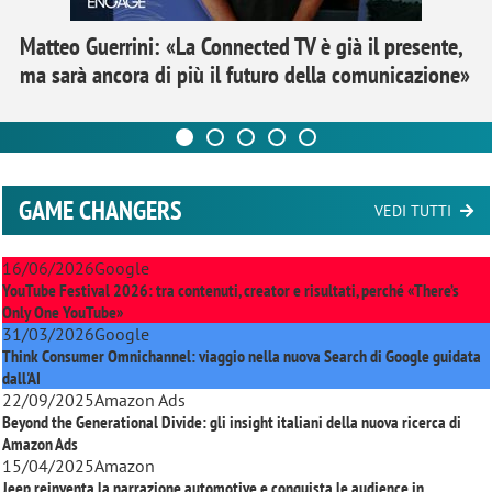
Matteo Guerrini: «La Connected TV è già il presente,
ma sarà ancora di più il futuro della comunicazione»
GAME CHANGERS
VEDI TUTTI
16/06/2026
Google
YouTube Festival 2026: tra contenuti, creator e risultati, perché «There’s
Only One YouTube»
31/03/2026
Google
Think Consumer Omnichannel: viaggio nella nuova Search di Google guidata
dall'AI
22/09/2025
Amazon Ads
Beyond the Generational Divide: gli insight italiani della nuova ricerca di
Amazon Ads
15/04/2025
Amazon
Jeep reinventa la narrazione automotive e conquista le audience in