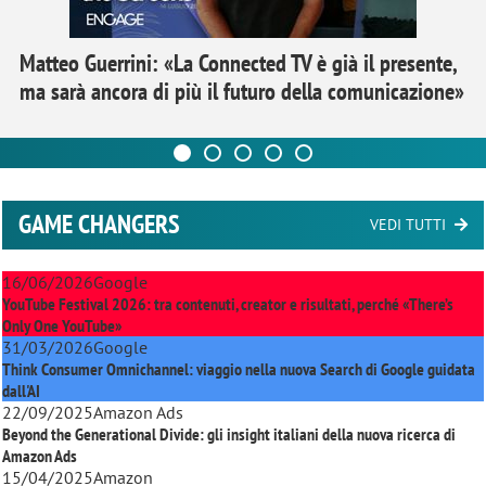
Matteo Guerrini: «La Connected TV è già il presente,
ma sarà ancora di più il futuro della comunicazione»
GAME CHANGERS
VEDI TUTTI
16/06/2026
Google
YouTube Festival 2026: tra contenuti, creator e risultati, perché «There’s
Only One YouTube»
31/03/2026
Google
Think Consumer Omnichannel: viaggio nella nuova Search di Google guidata
dall'AI
22/09/2025
Amazon Ads
Beyond the Generational Divide: gli insight italiani della nuova ricerca di
Amazon Ads
15/04/2025
Amazon