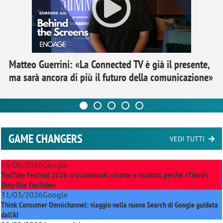
Matteo Guerrini: «La Connected TV è già il presente,
ma sarà ancora di più il futuro della comunicazione»
GAME CHANGERS
VEDI TUTTI
16/06/2026
Google
YouTube Festival 2026: tra contenuti, creator e risultati, perché «There’s
Only One YouTube»
31/03/2026
Google
Think Consumer Omnichannel: viaggio nella nuova Search di Google guidata
dall'AI