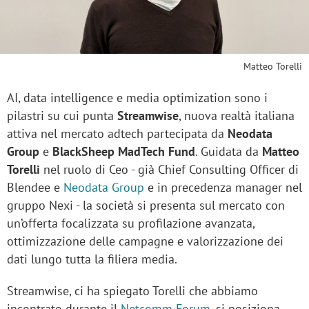
Matteo Torelli
AI, data intelligence e media optimization sono i
pilastri su cui punta
Streamwise
, nuova realtà italiana
attiva nel mercato adtech partecipata da
Neodata
Group
e
BlackSheep MadTech Fund
. Guidata da
Matteo
Torelli
nel ruolo di Ceo - già Chief Consulting Officer di
Blendee e
Neodata Group
e in precedenza manager nel
gruppo Nexi - la società si presenta sul mercato con
un’offerta focalizzata su profilazione avanzata,
ottimizzazione delle campagne e valorizzazione dei
dati lungo tutta la filiera media.
Streamwise, ci ha spiegato Torelli che abbiamo
incontrato durante il
Netcomm Forum
, si posiziona