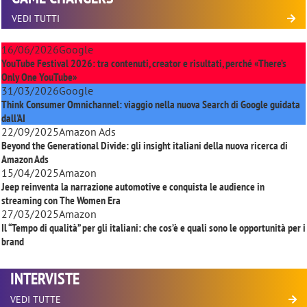
VEDI TUTTI
16/06/2026
Google
YouTube Festival 2026: tra contenuti, creator e risultati, perché «There’s
Only One YouTube»
31/03/2026
Google
Think Consumer Omnichannel: viaggio nella nuova Search di Google guidata
dall'AI
22/09/2025
Amazon Ads
Beyond the Generational Divide: gli insight italiani della nuova ricerca di
Amazon Ads
15/04/2025
Amazon
Jeep reinventa la narrazione automotive e conquista le audience in
streaming con
The Women Era
27/03/2025
Amazon
Il “Tempo di qualità” per gli italiani: che cos’è e quali sono le opportunità per i
brand
INTERVISTE
VEDI TUTTE