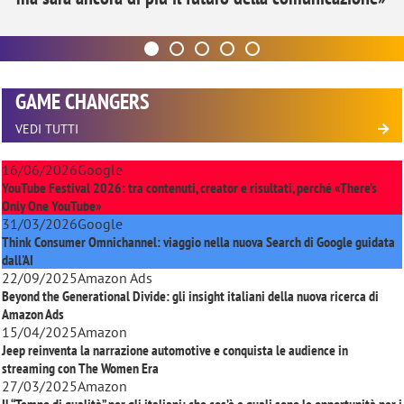
GAME CHANGERS
VEDI TUTTI
16/06/2026
Google
YouTube Festival 2026: tra contenuti, creator e risultati, perché «There’s
Only One YouTube»
31/03/2026
Google
Think Consumer Omnichannel: viaggio nella nuova Search di Google guidata
dall'AI
22/09/2025
Amazon Ads
Beyond the Generational Divide: gli insight italiani della nuova ricerca di
Amazon Ads
15/04/2025
Amazon
Jeep reinventa la narrazione automotive e conquista le audience in
streaming con
The Women Era
27/03/2025
Amazon