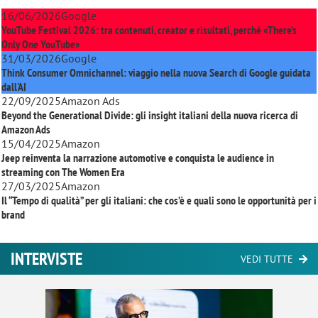
16/06/2026
Google
YouTube Festival 2026: tra contenuti, creator e risultati, perché «There’s
Only One YouTube»
31/03/2026
Google
Think Consumer Omnichannel: viaggio nella nuova Search di Google guidata
dall'AI
22/09/2025
Amazon Ads
Beyond the Generational Divide: gli insight italiani della nuova ricerca di
Amazon Ads
15/04/2025
Amazon
Jeep reinventa la narrazione automotive e conquista le audience in
streaming con
The Women Era
27/03/2025
Amazon
Il “Tempo di qualità” per gli italiani: che cos’è e quali sono le opportunità per i
brand
INTERVISTE
VEDI TUTTE